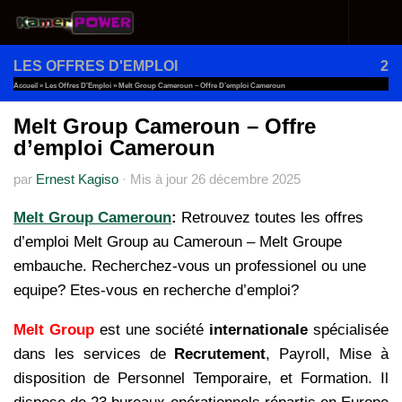
Au dessous du contenu
LES OFFRES D'EMPLOI
2
Accueil
»
Les Offres D'Emploi
»
Melt Group Cameroun – Offre D’emploi Cameroun
Melt Group Cameroun – Offre
d’emploi Cameroun
par
Ernest Kagiso
·
Mis à jour
26 décembre 2025
Melt Group Cameroun
:
Retrouvez toutes les offres
d’emploi Melt Group au Cameroun – Melt Groupe
embauche.
Recherchez-vous un professionel ou une
equipe? Etes-vous en recherche d’emploi?
Melt Group
est une société
internationale
spécialisée
dans les services de
Recrutement
, Payroll, Mise à
disposition de Personnel Temporaire, et Formation. Il