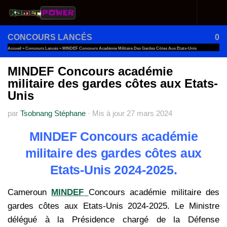
Au dessous du contenu
CONCOURS LANCÉS
0
Accueil
»
Concours Lancés
»
MINDEF Concours Académie Militaire Des Gardes Côtes Aux Etats-Unis
MINDEF Concours académie
militaire des gardes côtes aux Etats-
Unis
par
Tsobnang Stéphane
·
Mis à jour
27 mars 2024
MINDEF Concours académie
militaire des gardes côtes aux
Etats-Unis 2024-2025.
Cameroun
MINDEF
Concours académie militaire des
gardes côtes aux Etats-Unis 2024-2025. Le Ministre
délégué à la Présidence chargé de la Défense