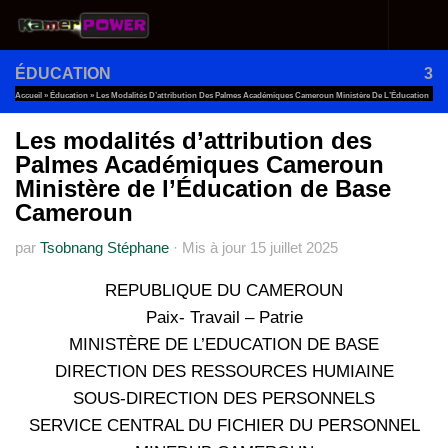
Au dessous du contenu
ÉDUCATION
3
Accueil
»
Éducation
»
Les Modalités D’attribution Des Palmes Académiques Cameroun Ministère De L’Éducation
De Base Cameroun
Les modalités d’attribution des
Palmes Académiques Cameroun
Ministère de l’Éducation de Base
Cameroun
par
Tsobnang Stéphane
·
Mis à jour
15 juillet 2025
REPUBLIQUE DU CAMEROUN
Paix- Travail – Patrie
MINISTÈRE DE L’EDUCATION DE BASE
DIRECTION DES RESSOURCES HUMIAINE
SOUS-DIRECTION DES PERSONNELS
SERVICE CENTRAL DU FICHIER DU PERSONNEL