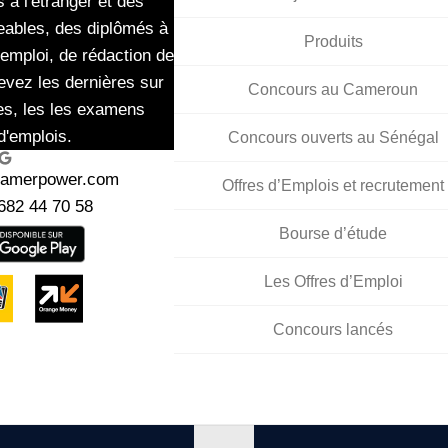
 à l'étranger et des
eables, des diplômés à
Produits
'emploi, de rédaction de
evez les dernières sur
Concours au Cameroun
es, les les examens
d'emplois.
Concours ouverts au Sénégal
ogle
kamerpower.com
Offres d’Emplois et recrutement
682 44 70 58
Bourse d’étude
Les Offres d’Emploi
Concours lancés