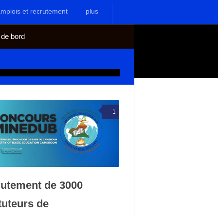
mplois et recrutement
plus
 de bord
1
utement de 3000
ituteurs de