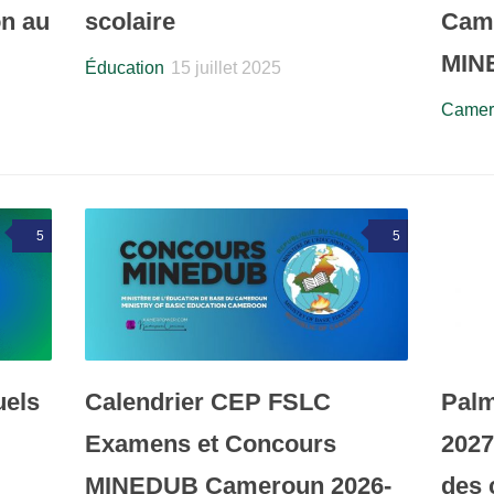
on au
scolaire
Cam
MIN
Éducation
15 juillet 2025
Camer
5
5
uels
Calendrier CEP FSLC
Palm
Examens et Concours
202
MINEDUB Cameroun 2026-
des 