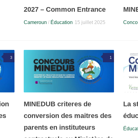
2027 – Common Entrance
MIN
Cameroun
/
Éducation
15 juillet 2025
Concou
3
1
ion
MINEDUB criteres de
La s
es
conversion des maitres des
éduc
parents en instituteurs
Éducat