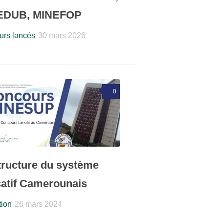
EDUB, MINEFOP
rs lancés
30 mars 2026
0
tructure du système
atif Camerounais
ion
26 mars 2024