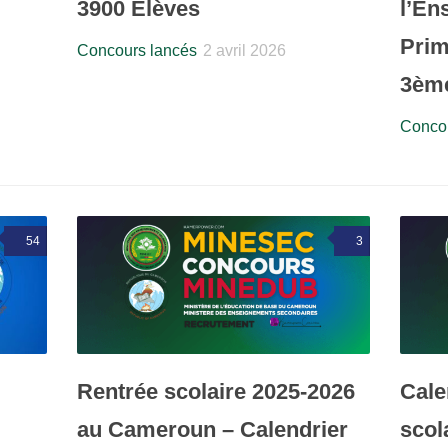
3900 Élèves
l’En
Prim
Concours lancés
2 avril 2026
3ème
Concou
54
3
Rentrée scolaire 2025-2026
Cale
au Cameroun – Calendrier
scol