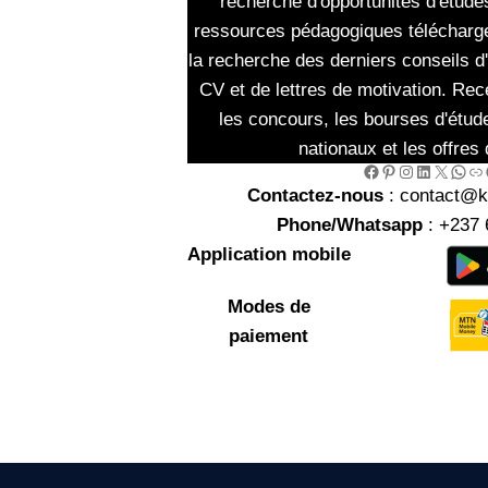
recherche d'opportunités d'études
ressources pédagogiques télécharg
la recherche des derniers conseils d
CV et de lettres de motivation. Rec
les concours, les bourses d'étud
nationaux et les offres 
Facebook
Pinterest
Instagram
LinkedIn
X
WhatsApp
Link
Go
Contactez-nous
: contact@
Phone/Whatsapp
: +237 
Application mobile
Modes de
paiement