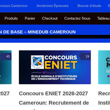
ncours Cameroun
Anciennes Épreuves
Bourse d’étude
E
Produits
Panier
Checkout
Contactez Nous
Tableau
ON DE BASE – MINEDUB CAMEROUN
45
19
2027
Concours ENIET 2026-2027
Recr
Cameroun: Recrutement de
Inst