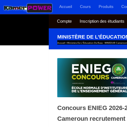
Accueil
Cours
Produits
Co
Au dessous du contenu
Compte
Inscription des étudiants
MINISTÈRE DE L’ÉDUCATI
Accueil
»
Ministère De L’Éducation De Base - MINEDUB Cameroun
Concours ENIEG 2026-
Cameroun recrutement