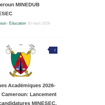
eroun MINEDUB
ESEC
oun
/
Éducation
30 mars 2026
2
es Académiques 2026-
7 Cameroun: Lancement
candidatures MINESEC,