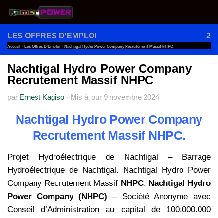
Au dessous du contenu
LES OFFRES D'EMPLOI
2
Accueil
»
Les Offres D'Emploi
»
Nachtigal Hydro Power Company Recrutement Massif NHPC
Nachtigal Hydro Power Company
Recrutement Massif NHPC
par
Ernest Kagiso
·
Mis à jour
9 novembre 2024
Nachtigal Hydro Power Company
Recrutement Massif NHPC.
Projet Hydroélectrique de Nachtigal – Barrage
Hydroélectrique de Nachtigal. Nachtigal Hydro Power
Company Recrutement Massif
NHPC
.
Nachtigal Hydro
Power Company (NHPC)
– Société Anonyme avec
Conseil d’Administration au capital de 100.000.000