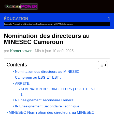
Au dessous du contenu
ÉDUCATION
1
Accueil
»
Éducation
»
Nomination Des Directeurs Au MINESEC Cameroun
Nomination des directeurs au
MINESEC Cameroun
par
Kamerpower
·
Mis à jour
10 août 2025
Contents
Nomination des directeurs au MINESEC
Cameroun au ESG ET EST .
ARRETE:
NOMINATION DES DIRECTEURS ( ESG ET EST
).
I- Enseignement secondaire Général.
II- Enseignement Secondaire Technique.
MINESEC Nomination des directeurs au MINESEC