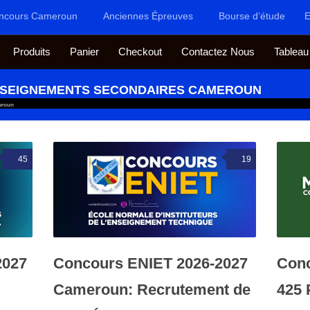
ncours Cameroun
Anciennes Épreuves
Bourse d’étude
E
Produits
Panier
Checkout
Contactez Nous
Tableau
ENSEIGNEMENTS SECONDAIRES CAMEROUN
eroun
45
19
2027
Concours ENIET 2026-2027
Conc
Cameroun: Recrutement de
425