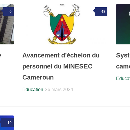
0
48
e
Avancement d’échelon du
Syst
personnel du MINESEC
came
Cameroun
Éducat
Éducation
26 mars 2024
10