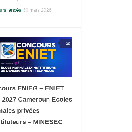
rs lancés
30 mars 2026
39
cours ENIEG – ENIET
-2027 Cameroun Ecoles
ales privées
stituteurs – MINESEC