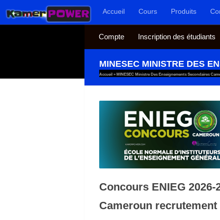
Accueil
Cours
Produits
Co
Au dessous du contenu
Compte
Inscription des étudiants
MINESEC MINISTRE DES 
Accueil
»
MINESEC Ministre Des Enseignements Secondaires Cam
Concours ENIEG 2026-
Cameroun recrutement