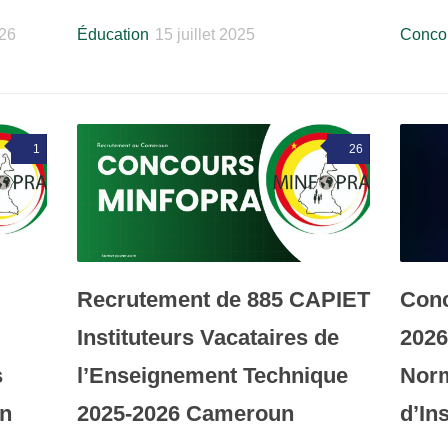
26
Éducation
15 juillet 2025
Concou
1
26
Recrutement de 885 CAPIET
Con
Instituteurs Vacataires de
2026
s
l’Enseignement Technique
Norm
on
2025-2026 Cameroun
d’In