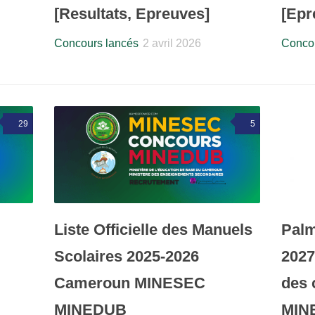
[Resultats, Epreuves]
[Epr
Concours lancés
2 avril 2026
Concou
29
5
Liste Officielle des Manuels
Palm
Scolaires 2025-2026
202
Cameroun MINESEC
des 
MINEDUB
MIN