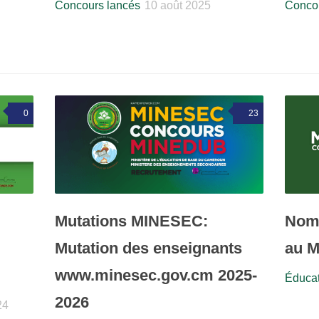
Concours lancés
10 août 2025
Concou
0
23
Mutations MINESEC:
Nomi
Mutation des enseignants
au 
www.minesec.gov.cm 2025-
Éducat
2026
24