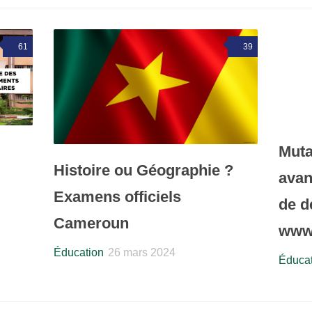
61
39
Muta
Histoire ou Géographie ?
avan
Examens officiels
de 
Cameroun
www
Éducation
26 mars 2024
Éducat