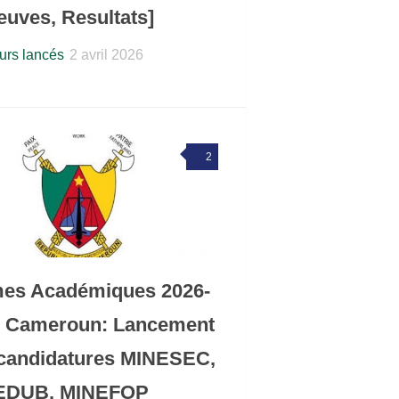
euves, Resultats]
rs lancés
2 avril 2026
2
es Académiques 2026-
7 Cameroun: Lancement
candidatures MINESEC,
EDUB, MINEFOP