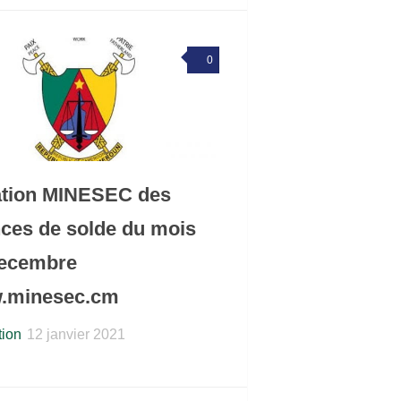
0
tion MINESEC des
ces de solde du mois
decembre
.minesec.cm
ion
12 janvier 2021