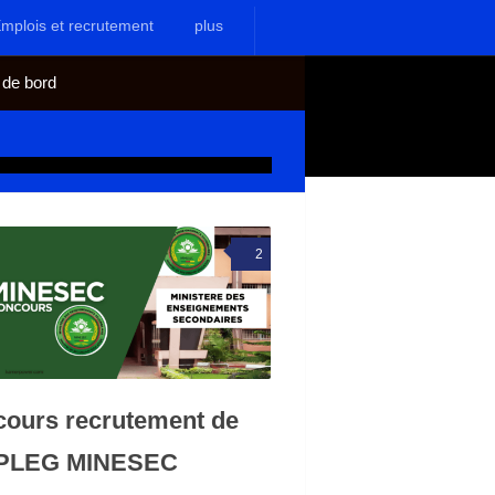
mplois et recrutement
plus
 de bord
2
ours recrutement de
 PLEG MINESEC