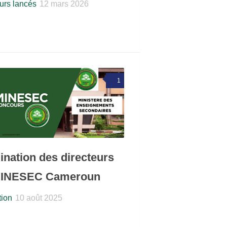
rs lancés
12 mars 2026
1
nation des directeurs
MINESEC Cameroun
ion
10 août 2025