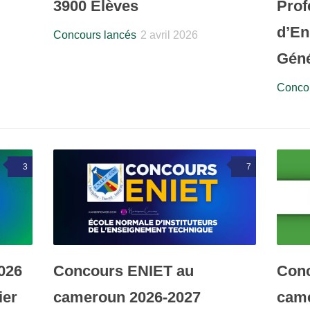
3900 Élèves
Prof
d’En
Concours lancés
2 avril 2026
Géné
Concou
3
7
026
Concours ENIET au
Con
ier
cameroun 2026-2027
came