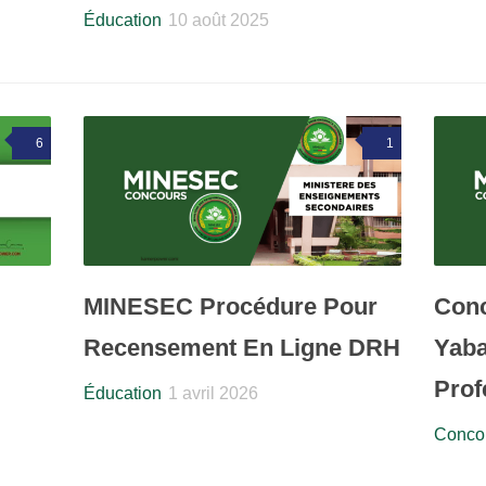
Éducation
10 août 2025
6
1
MINESEC Procédure Pour
Conc
Recensement En Ligne DRH
Yaba
Prof
Éducation
1 avril 2026
Concou