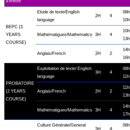
d’entrée
Etude de texte/English
08h
2H
4
language
10h
BEPC
(3
10h
YEARS
Mathématigues/Mathematics
3H
4
13h
COURSE)
14h
Anglais/French
2H
2
16h
Exploitation de texte/ English
08h
3H
4
language
11h
PROBATOIRE
11h
(2 YEARS
Anglais/French
2H
2
13h
COURSE)
14h
Mathématigues/Mathematics
3H
4
17h
Culture Générale/General
08h
3H
4