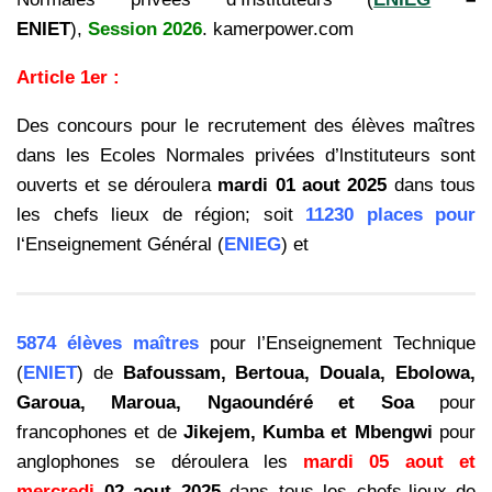
ENIET
),
Session 2026
. kamerpower.com
Article 1er :
Des concours pour le recrutement des élèves maîtres
dans les Ecoles Normales privées
d’lnstituteurs sont
ouverts et se déroulera
mardi 01 aout 2025
dans tous
les chefs lieux de région
; soit
11230 places pour
l‘Enseignement Général (
ENIEG
) et
5874 élèves maîtres
pour l’Enseignement
Technique
(
ENIET
) de
Bafoussam, Bertoua, Douala, Ebolowa,
Garoua, Maroua, Ngaoundéré et Soa
pour
francophones et de
Jikejem, Kumba et Mbengwi
pour
anglophones se déroulera les
mardi 05 aout et
mercredi
02 aout 2025
dans tous les chefs-lieux de