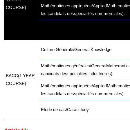
Mathématiques appliquées/Applied
Mathematics
COURSE)
les candidats des
spécialités commerciales).
Etude de cas/Case study
Culture Générale/General Knowledge
Mathématiques générales/General
Mathematics
candidats des
spécialités industrielles)
B
ACC
(1 YEAR
COURSE)
Mathématiques appliquées/Applied
Mathematics
les candidats des
spécialités commerciales)
Etude de cas/Case study