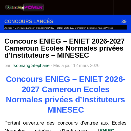
Au dessous du contenu
CONCOURS LANCÉS
39
Accueil
»
Concours Lancés
»
Concours ENIEG – ENIET 2026-2027 Cameroun Ecoles Normales Privées
D’Instituteurs – MINESEC
Concours ENIEG – ENIET 2026-2027
Cameroun Ecoles Normales privées
d’Instituteurs – MINESEC
par
Tsobnang Stéphane
·
Mis à jour
12 mars 2026
Concours ENIEG – ENIET 2026-
2027 Cameroun Ecoles
Normales privées d’Instituteurs
MINESEC
Portant ouverture des concours d’entrée aux Ecoles
Normales privées d’Instituteurs (
ENIEG
–