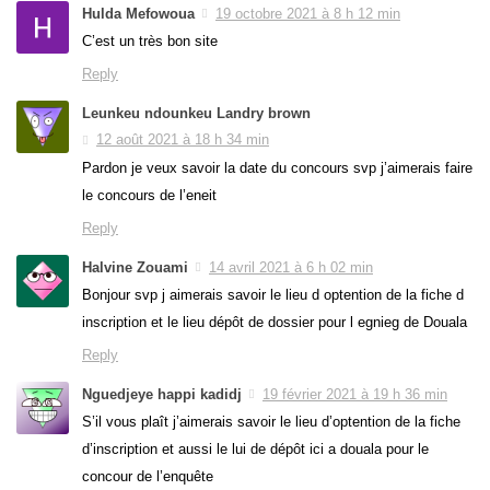
Hulda Mefowoua
19 octobre 2021 à 8 h 12 min
C’est un très bon site
Reply
Leunkeu ndounkeu Landry brown
12 août 2021 à 18 h 34 min
Pardon je veux savoir la date du concours svp j’aimerais faire
le concours de l’eneit
Reply
Halvine Zouami
14 avril 2021 à 6 h 02 min
Bonjour svp j aimerais savoir le lieu d optention de la fiche d
inscription et le lieu dépôt de dossier pour l egnieg de Douala
Reply
Nguedjeye happi kadidj
19 février 2021 à 19 h 36 min
S’il vous plaît j’aimerais savoir le lieu d’optention de la fiche
d’inscription et aussi le lui de dépôt ici a douala pour le
concour de l’enquête