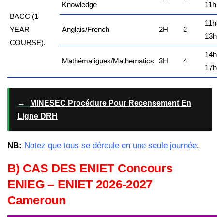
Knowledge
11h
BACC
(1
11h
YEAR
Anglais/French
2H
2
13h
COURSE).
14h
Mathématigues/Mathematics
3H
4
17h
→
MINESEC Procédure Pour Recensement En
Ligne DRH
NB:
Notez que tous se déroule en une seule journée
.
B) CAS DES ENIET Concours
ENIEG – ENIET 2026-2027
Cameroun