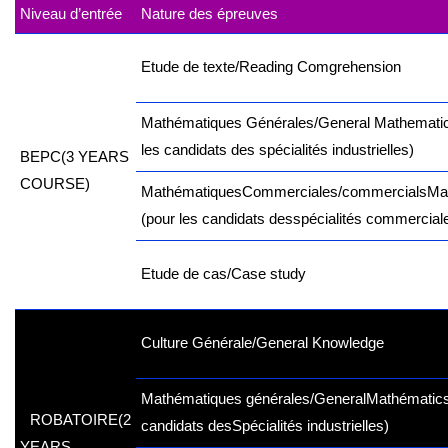
Niveau d’entrée
Nature des épreuves
Etude de texte/Reading Comgrehension
Mathématiques Générales/General Mathematic
les candidats des spécialités industrielles)
B
EPC
(3 YEARS
COURSE)
Mathématiques
Commerciales/commercials
Ma
(pour les candidats des
spécialités commercial
Etude de cas/Case study
Culture Générale/General Knowledge
Mathématiques générales/General
Mathématics
P
ROBATOIRE
(2
candidats des
Spécialités industrielles)
YEARS