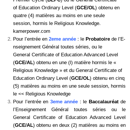
of
Education Ordinary Level (
GCE/OL
) obtenu en
quatre (4) matières au moins en une seule
session,
hormis le Religious Knowledge.
kamerpower.com
Pour l’entrée en
2eme année
: le
Probatoire
de l’E-
nseignement Général toutes séries, ou le
General
Certificate of Education Advanced Level
(
GCE/AL
) obtenu en une (l) matière hormis le «
Religious
Knowledge » et du General Certificate of
Education Ordinary Level (
GCE/OL
) obtenu en cinq
(5)
matières au moins en une seule session, hormis
le << Religious Knowledge
Pour l’entrée en
3eme année
: le
Baccalauréat
de
l’Enseignement Général toutes séries ou le
General
Certificate of Education Advanced Level
(
GCE/AL
) obtenu en deux (2) matières au moins en