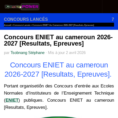
Au dessous du contenu
CONCOURS LANCÉS
7
Accueil
»
Concours Lancés
»
Concours ENIET Au Cameroun 2026-2027 [Resultats, Epreuves]
Concours ENIET au cameroun 2026-
2027 [Resultats, Epreuves]
par
Tsobnang Stéphane
·
Mis à jour
2 avril 2026
Concours ENIET au cameroun
2026-2027 [Resultats, Epreuves].
Portant organisetiôn des Concours d’entrée aux Ecoles
Normales d’Instituteurs de l’Enseignement Technique
(
ENIET
) publiques. Concours ENIET au cameroun
[Resultats, Epreuves].