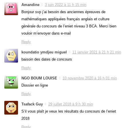
Amandine
3 juin 2022 à 11 h 15 min
Bonjour svp j’ai besoin des anciennes épreuves de
mathématiques appliquées français anglais et culture
générale du concours de l’eniet niveau 3 BCA. Merci bien
vouloir m’envoyer dans e-mail
Reply
koundatio ymdjeu miguel
11 janvier 2021 à 21 h 21 min
baisoin des dates de concours
Reply
NGO BOUM LOUISE
10 novembre 2020 à 16 h 01 min
Dossier en ligne
Reply
Tsafack Guy
29 juillet 2018 à 9 h 30 min
S’il vous plaît je veux les résultats du concours de l’eniet
2018
Reply