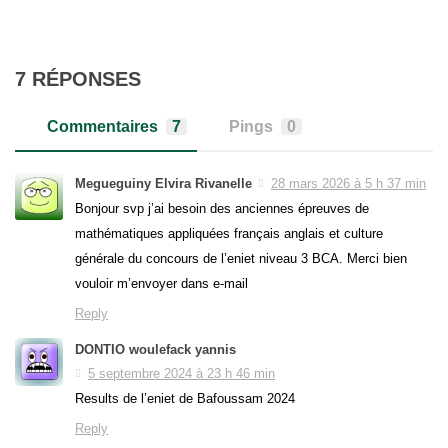
7 RÉPONSES
Commentaires
7
Pings
0
Megueguiny Elvira Rivanelle
28 mars 2026 à 5 h 37 min
Bonjour svp j’ai besoin des anciennes épreuves de
mathématiques appliquées français anglais et culture
générale du concours de l’eniet niveau 3 BCA. Merci bien
vouloir m’envoyer dans e-mail
Reply
DONTIO woulefack yannis
5 septembre 2024 à 23 h 46 min
Results de l’eniet de Bafoussam 2024
Reply