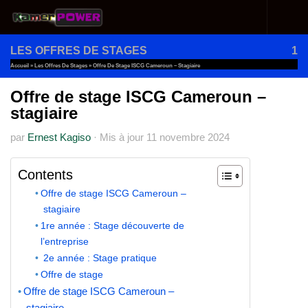
Au dessous du contenu
LES OFFRES DE STAGES
1
Accueil
»
Les Offres De Stages
»
Offre De Stage ISCG Cameroun – Stagiaire
Offre de stage ISCG Cameroun –
stagiaire
par
Ernest Kagiso
·
Mis à jour
11 novembre 2024
Contents
Offre de stage ISCG Cameroun –
stagiaire
1re année : Stage découverte de
l’entreprise
2e année : Stage pratique
Offre de stage
Offre de stage ISCG Cameroun –
stagiaire