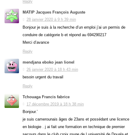
Reply
MATIP Jacques François Auguste
28 janvier 2020 à 9 h 39 min
Bonjour je suis à la recherche d’un emploi j’ai un permis de
conduire de catégorie b et répond au 694290217
Merci d’avance
Reply
mendjana eboko jean lionel
26 janvier 2020 à 18 h 43 min
besoin urgent du travail
Reply
Tchouaga Francis fabrice
17 décembre 2019 à 18 h 38 min
Bonjour.’
je suis camerounais âges de 23ans et possédant une licence
en biologie . j ai fait une formation en technique de premier
secours dans le club croix rouge de l université de Douala et