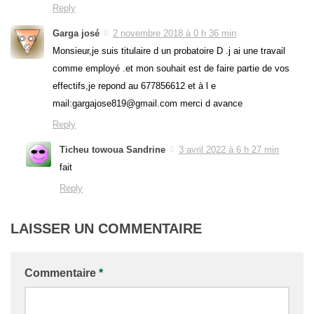
Reply
Garga josé
2 novembre 2018 à 0 h 36 min
Monsieur,je suis titulaire d un probatoire D .j ai une travail
comme employé .et mon souhait est de faire partie de vos
effectifs,je repond au 677856612 et à l e
mail:gargajose819@gmail.com merci d avance
Reply
Ticheu towoua Sandrine
3 avril 2022 à 6 h 27 min
fait
Reply
LAISSER UN COMMENTAIRE
Commentaire
*