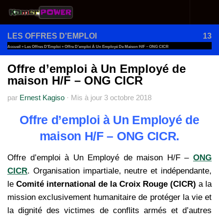
Au dessous du contenu
LES OFFRES D'EMPLOI
13
Accueil
»
Les Offres D'Emploi
»
Offre D’emploi À Un Employé De Maison H/F – ONG CICR
Offre d’emploi à Un Employé de
maison H/F – ONG CICR
par
Ernest Kagiso
·
Mis à jour
3 octobre 2018
Offre d’emploi à Un Employé de
maison H/F – ONG CICR.
Offre d’emploi à Un Employé de maison H/F –
ONG
CICR
. Organisation impartiale, neutre et indépendante,
le
Comité international de la Croix Rouge (CICR)
a la
mission exclusivement humanitaire de protéger la vie et
la dignité des victimes de conflits armés et d’autres