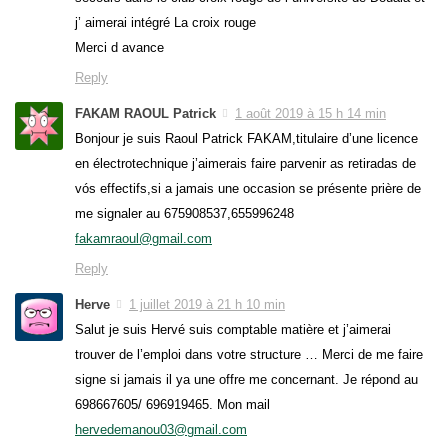
j’ aimerai intégré La croix rouge
Merci d avance
Reply
FAKAM RAOUL Patrick
1 août 2019 à 15 h 14 min
Bonjour je suis Raoul Patrick FAKAM,titulaire d’une licence
en électrotechnique j’aimerais faire parvenir as retiradas de
vós effectifs,si a jamais une occasion se présente prière de
me signaler au 675908537,655996248
fakamraoul@gmail.com
Reply
Herve
1 juillet 2019 à 21 h 10 min
Salut je suis Hervé suis comptable matière et j’aimerai
trouver de l’emploi dans votre structure … Merci de me faire
signe si jamais il ya une offre me concernant. Je répond au
698667605/ 696919465. Mon mail
hervedemanou03@gmail.com