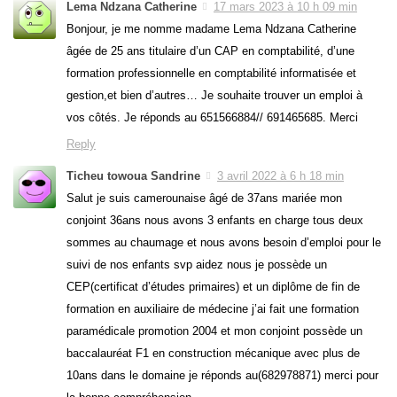
Lema Ndzana Catherine
17 mars 2023 à 10 h 09 min
Bonjour, je me nomme madame Lema Ndzana Catherine
âgée de 25 ans titulaire d’un CAP en comptabilité, d’une
formation professionnelle en comptabilité informatisée et
gestion,et bien d’autres… Je souhaite trouver un emploi à
vos côtés. Je réponds au 651566884// 691465685. Merci
Reply
Ticheu towoua Sandrine
3 avril 2022 à 6 h 18 min
Salut je suis camerounaise âgé de 37ans mariée mon
conjoint 36ans nous avons 3 enfants en charge tous deux
sommes au chaumage et nous avons besoin d’emploi pour le
suivi de nos enfants svp aidez nous je possède un
CEP(certificat d’études primaires) et un diplôme de fin de
formation en auxiliaire de médecine j’ai fait une formation
paramédicale promotion 2004 et mon conjoint possède un
baccalauréat F1 en construction mécanique avec plus de
10ans dans le domaine je réponds au(682978871) merci pour