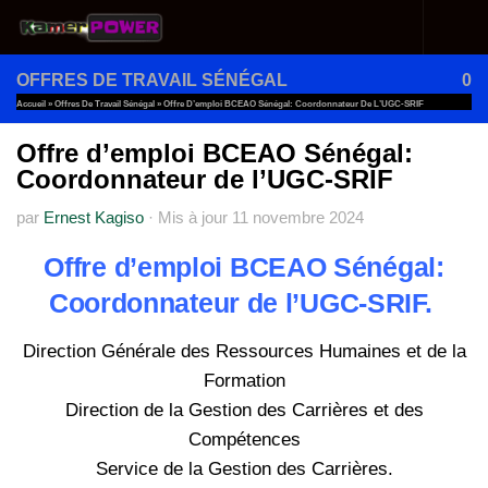
Au dessous du contenu
OFFRES DE TRAVAIL SÉNÉGAL
0
Accueil
»
Offres De Travail Sénégal
»
Offre D’emploi BCEAO Sénégal: Coordonnateur De L’UGC-SRIF
Offre d’emploi BCEAO Sénégal:
Coordonnateur de l’UGC-SRIF
par
Ernest Kagiso
·
Mis à jour
11 novembre 2024
Offre d’emploi BCEAO Sénégal:
Coordonnateur de l’UGC-SRIF.
Direction Générale des Ressources Humaines et de la
Formation
Direction de la Gestion des Carrières et des
Compétences
Service de la Gestion des Carrières.