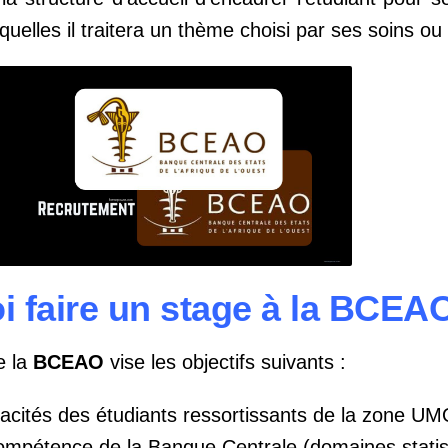
quelles il traitera un thème choisi par ses soins o
i faire un stage à la BCEA
e la
BCEAO
vise les objectifs suivants :
acités des étudiants ressortissants de la zone U
ompétence de la Banque Centrale (domaines statis