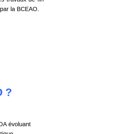
u par la BCEAO.
O ?
MOA évoluant
tique,