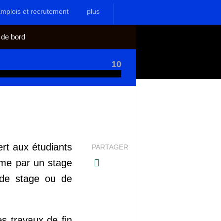
mplois et recrutement
plus
 de bord
10
vert aux étudiants
PARTAGER
ôme par un stage
t de stage ou de
es travaux de fin