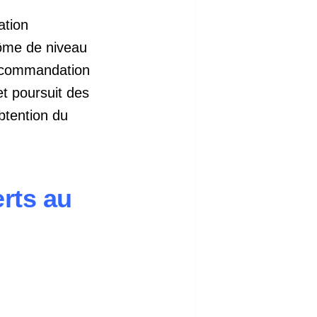
ation
lôme de niveau
recommandation
et poursuit des
btention du
erts au