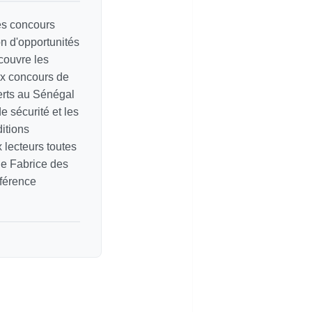
les concours
on d'opportunités
couvre les
ux concours de
erts au Sénégal
e sécurité et les
itions
ux lecteurs toutes
de Fabrice des
éférence