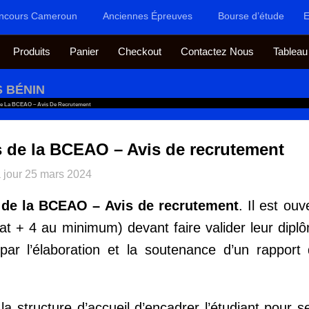
ncours Cameroun
Anciennes Épreuves
Bourse d’étude
E
Produits
Panier
Checkout
Contactez Nous
Tableau
 BÉNIN
e La BCEAO – Avis De Recrutement
 de la BCEAO – Avis de recrutement
 jour
25 mars 2024
de la BCEAO – Avis de recrutement
. Il est ou
éat + 4 au minimum) devant faire valider leur dipl
 par l’élaboration et la soutenance d’un rappor
la structure d’accueil d’encadrer l’étudiant pour s