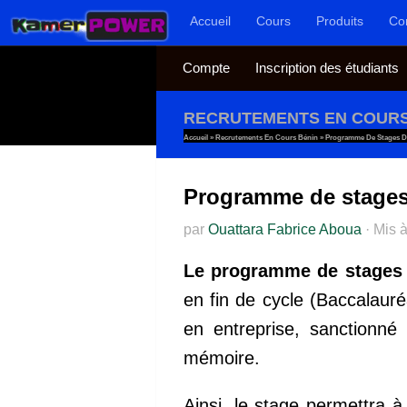
Accueil
Cours
Produits
Co
Au dessous du contenu
Compte
Inscription des étudiants
RECRUTEMENTS EN COURS
Accueil
»
Recrutements En Cours Bénin
»
Programme De Stages D
Programme de stages
par
Ouattara Fabrice Aboua
·
Mis à
Le programme de stages 
en fin de cycle (Baccalaur
en entreprise, sanctionné
mémoire.
Ainsi, le stage permettra à 