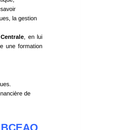
savoir
ques, la gestion
Centrale
, en lui
rte une formation
ques.
inancière de
es BCEAO