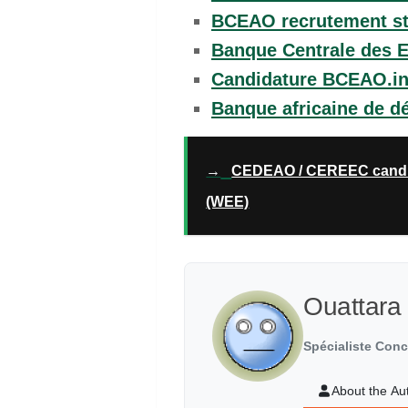
BCEAO recrutement st
Banque Centrale des E
Candidature BCEAO.int
Banque africaine de d
→
CEDEAO / CEREEC candida
(WEE)
Ouattara
Spécialiste Con
About the Au