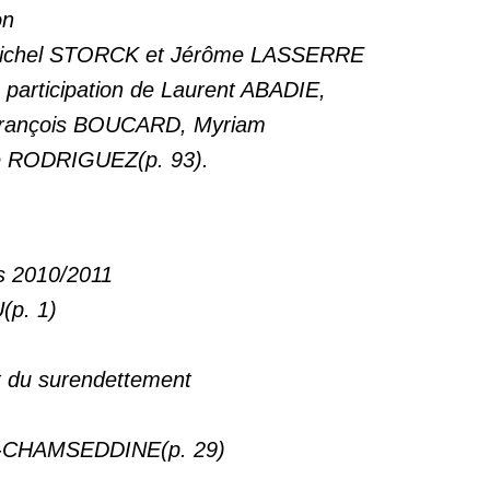
on
e Michel STORCK et Jérôme LASSERRE
participation de Laurent ABADIE,
François BOUCARD, Myriam
e RODRIGUEZ(p. 93).
es 2010/2011
(p. 1)
it du surendettement
-CHAMSEDDINE(p. 29)