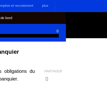
mplois et recrutement
plus
 de bord
0
anquier
s obligations du
PARTAGER
 banquier.