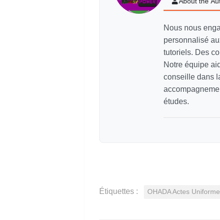
About the Au
Nous nous enga
personnalisé aux
tutoriels. Des c
Notre équipe aid
conseille dans l
accompagnement 
études.
Étiquettes :
OHADA Actes Uniformes: