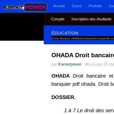
Accueil
Cours
Produits
Co
Au dessous du contenu
Compte
Inscription des étudiants
ÉDUCATION
Accueil
»
Éducation
»
OHADA Droit Bancaire Et Financier Pdf: Les
OHADA Droit bancaire 
par
Kamerpower
·
Mis à jour
26 ma
OHADA
Droit bancaire et 
banquier pdf ohada. Droit b
DOSSIER.
1 à 7 Le droit des ser