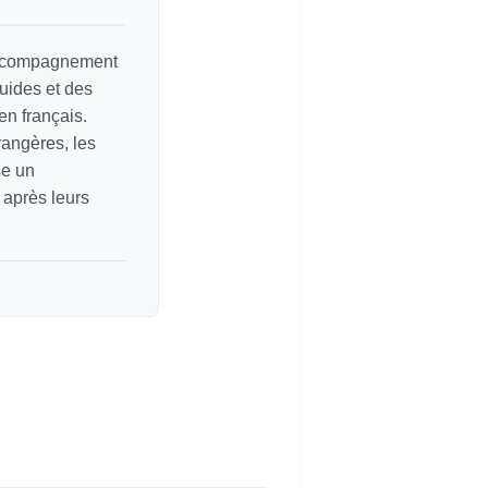
 accompagnement
guides et des
en français.
rangères, les
se un
 après leurs