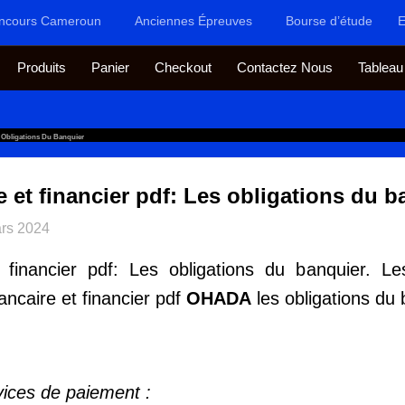
ncours Cameroun
Anciennes Épreuves
Bourse d’étude
E
Produits
Panier
Checkout
Contactez Nous
Tableau
 Obligations Du Banquier
et financier pdf: Les obligations du b
rs 2024
financier pdf: Les obligations du banquier. Le
ancaire et financier pdf
OHADA
les obligations du
vices de paiement :