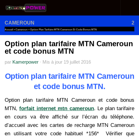
Au dessous du contenu
CAMEROUN
2
Accueil
»
Cameroun
»
Option Plan Tarifaire MTN Cameroun Et Code Bonus MTN
Option plan tarifaire MTN Cameroun
et code bonus MTN
par
Kamerpower
·
Mis à jour
19 juillet 2016
Option plan tarifaire MTN Cameroun
et code bonus MTN.
Option plan tarifaire MTN Cameroun et code bonus
MTN,
forfait internet mtn cameroun
. Le plan tarifaire
en cours va être affiché sur l’écran du téléphone.
d’accueil avec les cartes de recharge MTN Cameroun
en utilisant votre code habituel *156* Vérifier que