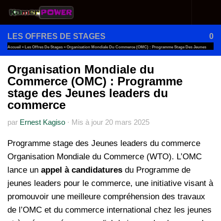
Au dessous du contenu
LES OFFRES DE STAGES
0
Accueil
»
Les Offres De Stages
»
Organisation Mondiale Du Commerce (OMC) : Programme Stage Des Jeunes
Leaders Du Commerce
Organisation Mondiale du
Commerce (OMC) : Programme
stage des Jeunes leaders du
commerce
par
Ernest Kagiso
·
Mis à jour
20 mars 2025
Programme stage des Jeunes leaders du commerce
Organisation Mondiale du Commerce (WTO). L’OMC
lance un
appel à candidatures
du Programme de
jeunes leaders pour le commerce, une initiative visant à
promouvoir une meilleure compréhension des travaux
de l’OMC et du commerce international chez les jeunes