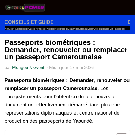
Au dessous du contenu
CONSEILS ET GUIDE
0
Accueil
»
Conseils Et Guide
»
Passeports Biométriques : Demander, Renouveler Ou Remplacer Un Passeport
Camerounaise
Passeports biométriques :
Demander, renouveler ou remplacer
un passeport Camerounaise
par
Mongou Nkwenti
·
Mis à jour
17 mai 2026
Passeports biométriques : Demander, renouveler ou
remplacer un passeport Camerounaise
. Les
enregistrements pour l’obtention du tout nouveau
document ont effectivement démarré dans plusieurs
représentations diplomatiques et centre national de
production des passeports de Yaoundé.