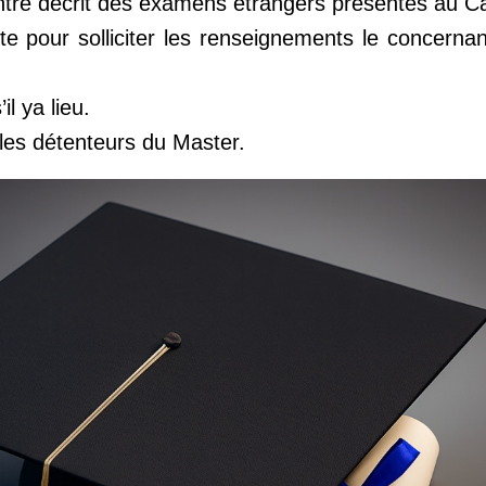
entre décrit des examens étrangers présentés au 
nte pour solliciter les renseignements le concern
’il ya lieu.
les détenteurs du Master.