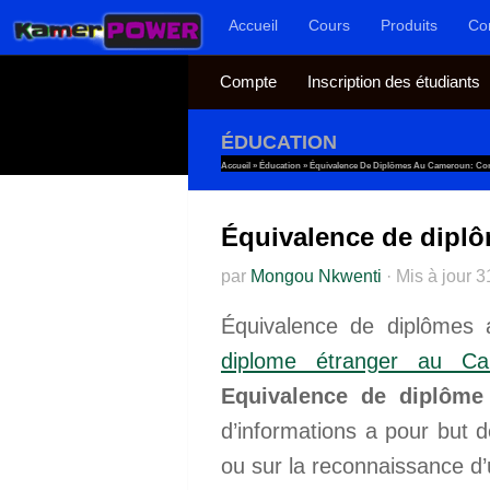
Accueil
Cours
Produits
Co
Au dessous du contenu
Compte
Inscription des étudiants
ÉDUCATION
Accueil
»
Éducation
»
Équivalence De Diplômes Au Cameroun: Con
Équivalence de dipl
par
Mongou Nkwenti
·
Mis à jour
3
Équivalence de diplômes 
diplome étranger au Ca
Equivalence de diplôme
d’informations a pour but d
ou sur la reconnaissance d’