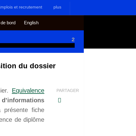
mplois et recrutement
plus
 de bord
English
2
tion du dossier
ier.
Equivalence
PARTAGER
d’informations
a présente fiche
alence de diplôme