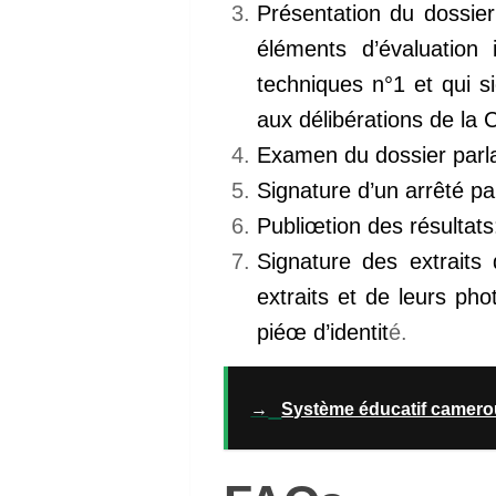
Présentation du dossier
éléments d’évaluation
techniques n°1 et qui s
aux délibérations de l
Examen du dossier par
Signature d’un arrêté pa
Publiœtion des résultat
Signature des extraits 
extraits et de leurs pho
piéœ d’identit
é.
→
Système éducatif camero