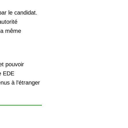
r le candidat.
utorité
 la même
et pouvoir
ne EDE
enus à l’étranger