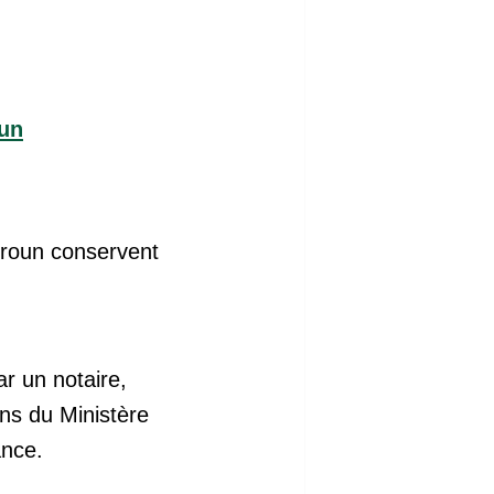
oun
eroun conservent
ar un notaire,
ns du Ministère
ance.