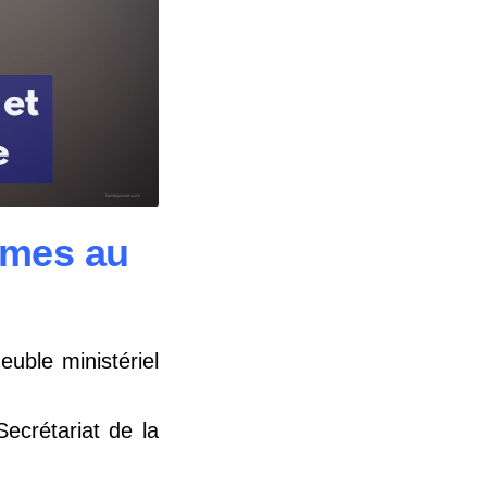
ômes au
uble ministériel
ecrétariat de la