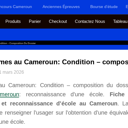
ncours Cameroun
Anciennes Épreuves
Bourse d’étude
E
Produits
Panier
Checkout
Contactez Nous
Tableau
dition – Composition Du Dossier
ômes au Cameroun: Condition – composi
1 mars 2026
au Cameroun: Condition – composition du doss
meroun
: reconnaissance d’une école.
Fiche 
 et reconnaissance d’école au Cameroun
. L
e renseigner l’usager sur l’obtention d’une équiv
une école.