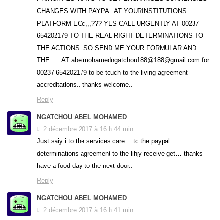
CHANGES WITH PAYPAL AT YOURINSTITUTIONS
PLATFORM ECc,,,??? YES CALL URGENTLY AT 00237
654202179 TO THE REAL RIGHT DETERMINATIONS TO
THE ACTIONS. SO SEND ME YOUR FORMULAR AND
THE….. AT abelmohamedngatchou188@188@gmail.com for
00237 654202179 to be touch to the living agreement
accreditations.. thanks welcome..
Reply
NGATCHOU ABEL MOHAMED
2 décembre 2017 à 16 h 44 min
Just saiy i to the services care… to the paypal
determinations agreement to the lihjy receive get… thanks
have a food day to the next door..
Reply
NGATCHOU ABEL MOHAMED
2 décembre 2017 à 16 h 41 min