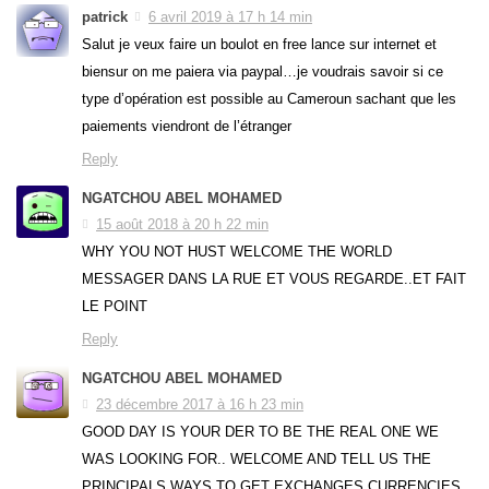
patrick
6 avril 2019 à 17 h 14 min
Salut je veux faire un boulot en free lance sur internet et
biensur on me paiera via paypal…je voudrais savoir si ce
type d’opération est possible au Cameroun sachant que les
paiements viendront de l’étranger
Reply
NGATCHOU ABEL MOHAMED
15 août 2018 à 20 h 22 min
WHY YOU NOT HUST WELCOME THE WORLD
MESSAGER DANS LA RUE ET VOUS REGARDE..ET FAIT
LE POINT
Reply
NGATCHOU ABEL MOHAMED
23 décembre 2017 à 16 h 23 min
GOOD DAY IS YOUR DER TO BE THE REAL ONE WE
WAS LOOKING FOR.. WELCOME AND TELL US THE
PRINCIPALS WAYS TO GET EXCHANGES CURRENCIES