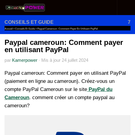
Au dessous du contenu
CONSEILS ET GUIDE
7
Accueil
»
Conseils Et Guide
»
Paypal Cameroun: Comment Payer En Utilisant PayPal
Paypal cameroun: Comment payer
en utilisant PayPal
par
Kamerpower
·
Mis à jour
24 juillet 2024
Paypal cameroun: Comment payer en utilisant PayPal
(paiement en ligne au cameroun).
Créez-vous un
compte PayPal Cameroun sur le site
PayPal du
Cameroun
. comment créer un compte paypal au
cameroun?