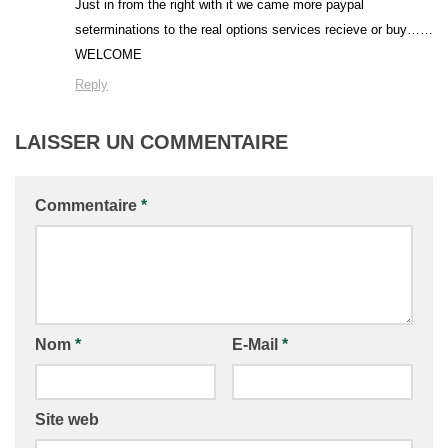
Just in from the right with it we came more paypal
seterminations to the real options services recieve or buy……
WELCOME
Reply
LAISSER UN COMMENTAIRE
Commentaire
*
Nom
*
E-Mail
*
Site web