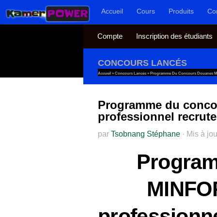
Accueil
Cours
Produits
Co
Au dessous du contenu
Compte
Inscription des étudiants
CONCOURS LANCÉS
Accueil
»
Concours Lancés
»
Programme Du Concours Douanes MI
Programme du conco
professionnel recrut
par
Tsobnang Stéphane
·
Mis à jo
Program
MINFO
professionn