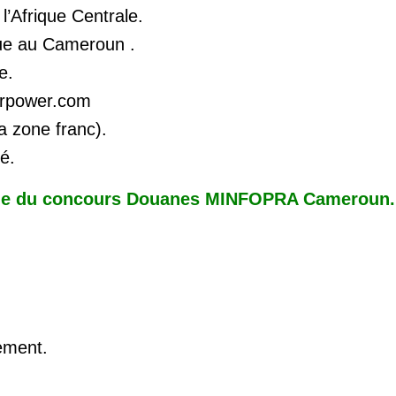
’Afrique Centrale.
que au Cameroun .
e.
erpower.com
la zone franc).
é.
e du concours Douanes MINFOPRA Cameroun.
ement.