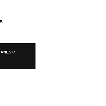
ic.
OUANES C