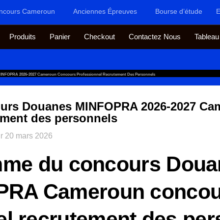
ncours Cameroun
Anciennes Épreuves
Bourse d’étude
E
Produits
Panier
Checkout
Contactez Nous
Tableau
NFOPRA 2026-2027 Cameroun Concours Professionnel Recrutement Des Personnels
urs Douanes MINFOPRA 2026-2027 Ca
ement des personnels
ur
20 mars 2026
me du concours Doua
PRA Cameroun concou
el recrutement des per