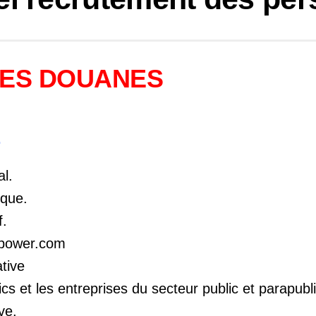
DES DOUANES
.
al.
ique.
f.
rpower.com
ative
cs et les entreprises du secteur public et parapubl
ive.