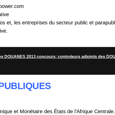
rpower.com
ative
s et, les entreprises du secteur public et parapubl
ive.
es DOUANES 2013 concours: controleurs adjoints des D
S PUBLIQUES
ue et Monétaire des États de l’Afrique Centrale.