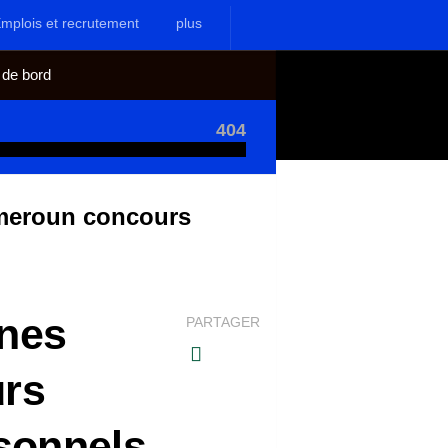
mplois et recrutement
plus
 de bord
404
meroun concours
nes
PARTAGER
rs
sonnels