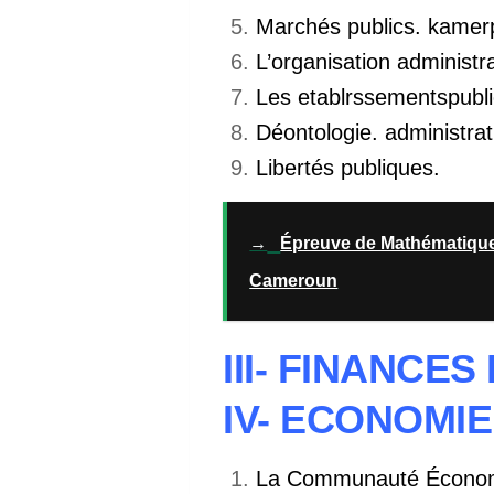
Marchés publics. kame
L’organisation administr
Les etablrssementspublio
Déontologie. administrat
Libertés publiques.
→
Épreuve de Mathématiqu
Cameroun
III- FINANCE
IV- ECONOMIE
La Communauté Économiq