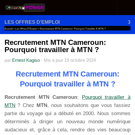
Au dessous du contenu
LES OFFRES D'EMPLOI
3
Accueil
»
Les Offres D'Emploi
»
Recrutement MTN Cameroun: Pourquoi Travailler À MTN ?
Recrutement MTN Cameroun:
Pourquoi travailler à MTN ?
par
Ernest Kagiso
·
Mis à jour
19 octobre 2024
Recrutement MTN Cameroun:
Pourquoi travailler à MTN ?
Recrutement MTN Cameroun
:
Pourquoi travailler à
MTN
? Chez
MTN
, nous souhaitons que vous fassiez
partie du voyage qui a débuté en 2000. Nous sommes
déterminés à diriger un nouveau monde numérique
audacieux et, grâce à cela, rendre des vies beaucoup