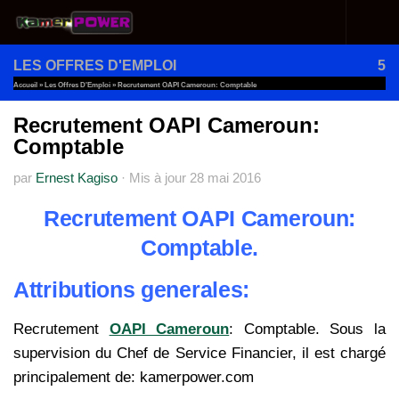
Au dessous du contenu
LES OFFRES D'EMPLOI
5
Accueil
»
Les Offres D'Emploi
»
Recrutement OAPI Cameroun: Comptable
Recrutement OAPI Cameroun:
Comptable
par
Ernest Kagiso
·
Mis à jour
28 mai 2016
Recrutement OAPI Cameroun:
Comptable.
Attributions generales:
Recrutement
OAPI Cameroun
: Comptable. Sous la
supervision du Chef de Service Financier, il est chargé
principalement de: kamerpower.com