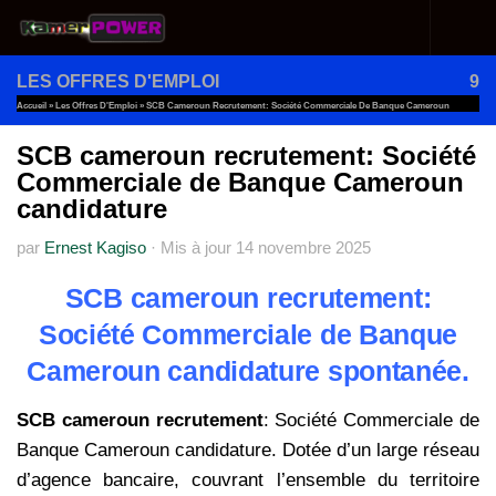
Au dessous du contenu
LES OFFRES D'EMPLOI
9
Accueil
»
Les Offres D'Emploi
»
SCB Cameroun Recrutement: Société Commerciale De Banque Cameroun
Candidature
SCB cameroun recrutement: Société
Commerciale de Banque Cameroun
candidature
par
Ernest Kagiso
·
Mis à jour
14 novembre 2025
SCB cameroun recrutement:
Société Commerciale de Banque
Cameroun candidature spontanée.
SCB cameroun recrutement
: Société Commerciale de
Banque Cameroun candidature. Dotée d’un large réseau
d’agence bancaire, couvrant l’ensemble du territoire