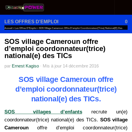
Au dessous du contenu
LES OFFRES D'EMPLOI
0
Accueil
»
Les Offres D'Emploi
»
SOS Village Cameroun Offre D’emploi Coordonnateur(trice) National(e) Des
TICs
SOS village Cameroun offre
d’emploi coordonnateur(trice)
national(e) des TICs
par
Ernest Kagiso
·
Mis à jour
14 décembre 2016
SOS village Cameroun offre
d’emploi coordonnateur(trice)
national(e) des TICs.
SOS villages d’enfants
recrute un(e)
coordonnateur(trice) national(e) des TICs.
SOS village
Cameroun
offre d’emploi coordonnateur(trice)