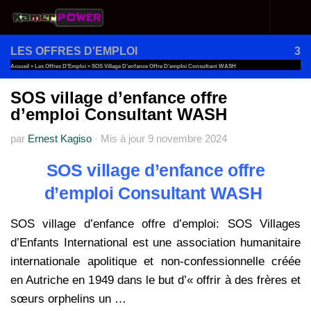
Au dessous du contenu
LES OFFRES D'EMPLOI
3
Accueil
»
Les Offres D'Emploi
»
SOS Village D’enfance Offre D’emploi Consultant WASH
SOS village d’enfance offre
d’emploi Consultant WASH
par
Ernest Kagiso
·
Mis à jour
9 novembre 2024
SOS village d’enfance offre
d’emploi Consultant WASH
SOS village d’enfance offre d’emploi: SOS Villages
d’Enfants International est une association humanitaire
internationale apolitique et non-confessionnelle créée
en Autriche en 1949 dans le but d’« offrir à des frères et
sœurs orphelins un …