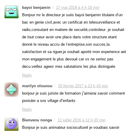
bayoi benjamin
17 mai 2018 à 4 h 18 min
Bonjour mr le directeur je suiis bayoi benjamin titulaire d’un
bac en genie civil,avec un certificat en telesurveillance et
radio,consutant en matiere de securité,controleur .je souhait
de tout coeur avoir une place dans votre structure.etant
donné le niveau accru de l’entreprise,son succes,la
satisfaction et sa riguer,je souhait aporté mon experience aet
mon engagement le plus devoué car vs ne seriez pas
decu.veillez ageez mes salutations les plus distinguée
Reply
marilyn olounou
20 février 2017 à 13 h 43 min
bonjour je suis juriste de formation j”aimerai savoir comment
postuler a sos village d”enfants
Reply
Bienvenu nonga
13 juillet 2016 à 12 h 03 min
Bonjour je suis animateur socioculturel je voudrais savoir