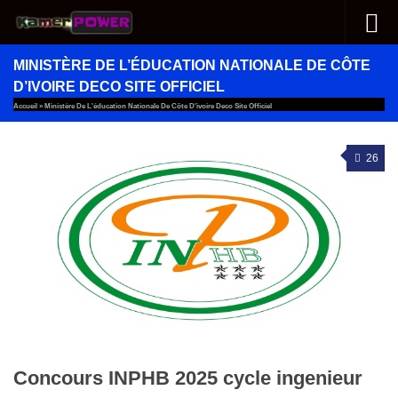
Au dessous du contenu
MINISTÈRE DE L’ÉDUCATION NATIONALE DE CÔTE
D’IVOIRE DECO SITE OFFICIEL
Accueil
»
Ministère De L'éducation Nationale De Côte D'ivoire Deco Site Officiel
26
Concours INPHB 2025 cycle ingenieur