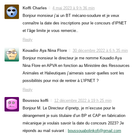
Koffi Charles
4 mai 2023 à 9 h 36 min
Bonjour monsieur j’ai un BT mécano-soudure et je veux
connaître la date des inscriptions pour le concours d’IPNET
et l’âge limite je vous remercie..
Reply
Kouadio Aya Nina Flore
30 décembre 2022 à 6 h 35 min
Bonjour monsieur le directeur je me nomme Kouadio Aya
Nina Flore en APVA en fonction au Ministère des Ressources
Animales et Halieutiques j’aimerais savoir quelles sont les
possibilités pour moi de rentrer à L’IPNET ?
Reply
Boussou koffi
12 décembre 2022 à 19 h 25 min
Bonjour M. Le Directeur d’ipnetp, je m’excuse pour le
dérangement je suis titulaire d’un BP et CAP en fabrication
mécanique je voulais savoir la date du concours 2023? Je
réponds au mail suivant :
boussouabolinkofi@gmail.com