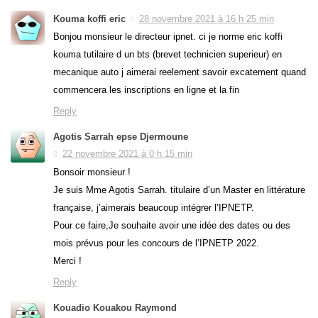
Kouma koffi eric
28 novembre 2021 à 16 h 25 min
Bonjou monsieur le directeur ipnet. ci je norme eric koffi
kouma tutilaire d un bts (brevet technicien superieur) en
mecanique auto j aimerai reelement savoir excatement quand
commencera les inscriptions en ligne et la fin
Reply
Agotis Sarrah epse Djermoune
22 novembre 2021 à 0 h 15 min
Bonsoir monsieur !
Je suis Mme Agotis Sarrah. titulaire d’un Master en littérature
française, j’aimerais beaucoup intégrer l’IPNETP.
Pour ce faire,Je souhaite avoir une idée des dates ou des
mois prévus pour les concours de l’IPNETP 2022.
Merci !
Reply
Kouadio Kouakou Raymond