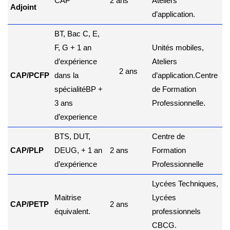
CAP
2 ans
Ateliers
Adjoint
d’application.
BT, Bac C, E,
F, G + 1 an
Unités mobiles,
d’expérience
Ateliers
2 ans
CAP/PCFP
dans la
d’application.
Centre
spécialité
BP +
de Formation
3 ans
Professionnelle.
d’experience
BTS, DUT,
Centre de
CAP/PLP
DEUG, + 1 an
2 ans
Formation
d’expérience
Professionnelle
Lycées Techniques,
Maitrise
Lycées
CAP/PETP
2 ans
équivalent.
professionnels
CBCG.