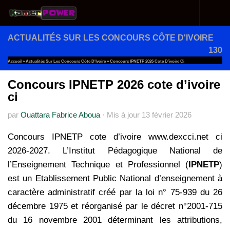
Au dessous du contenu
ACTUALITÉS SUR LES CONCOURS CÔTE D'IVOIRE
130
Accueil
»
Actualités Sur Les Concours Côte D'Ivoire
»
Concours IPNETP 2026 Cote D’ivoire Ci
Concours IPNETP 2026 cote d’ivoire
ci
par
Ouattara Fabrice Aboua
·
Mis à jour
13 février 2026
Concours IPNETP cote d’ivoire www.dexcci.net ci
2026-2027. L’Institut Pédagogique National de
l’Enseignement Technique et Professionnel (
IPNETP
)
est un Etablissement Public National d’enseignement à
caractère administratif créé par la loi n° 75-939 du 26
décembre 1975 et réorganisé par le décret n°2001-715
du 16 novembre 2001 déterminant les attributions,