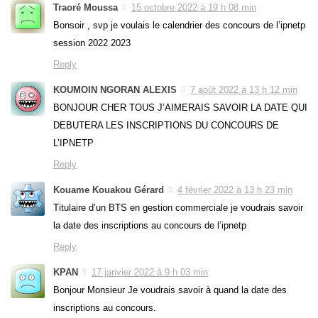
Traoré Moussa
15 octobre 2022 à 19 h 08 min
Bonsoir , svp je voulais le calendrier des concours de l’ipnetp
session 2022 2023
Reply
KOUMOIN NGORAN ALEXIS
7 août 2022 à 13 h 12 min
BONJOUR CHER TOUS J’AIMERAIS SAVOIR LA DATE QUI
DEBUTERA LES INSCRIPTIONS DU CONCOURS DE
L’IPNETP
Reply
Kouame Kouakou Gérard
4 février 2022 à 13 h 23 min
Titulaire d’un BTS en gestion commerciale je voudrais savoir
la date des inscriptions au concours de l’ipnetp
Reply
KPAN
17 janvier 2022 à 9 h 03 min
Bonjour Monsieur Je voudrais savoir à quand la date des
inscriptions au concours.