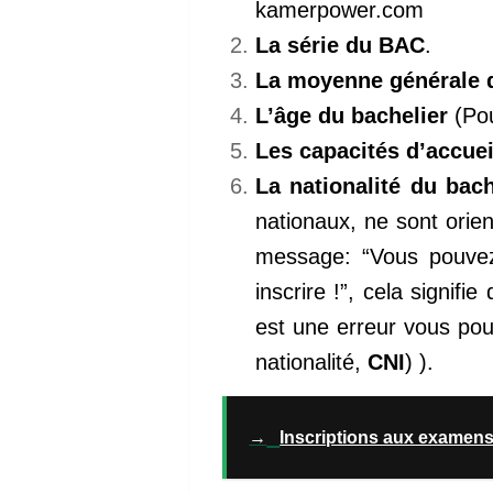
kamerpower.com
La série du BAC
.
La moyenne générale
L’âge du bachelier
(Pou
Les capacités d’accue
La nationalité du bach
nationaux, ne sont orien
message: “Vous pouvez
inscrire !”, cela signifi
est une erreur vous pouv
nationalité,
CNI
) ).
→
Inscriptions aux examens