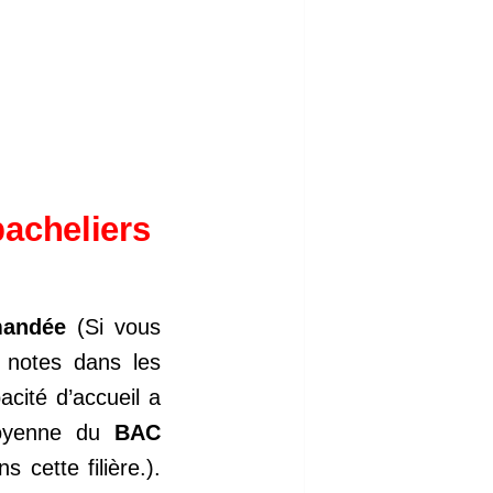
bacheliers
mandée
(Si vous
 notes dans les
acité d’accueil a
 moyenne du
BAC
cette filière.).