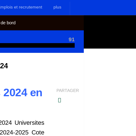
mplois et recrutement
plus
 de bord
91
024
s 2024 en
PARTAGER
024 Universites
2024-2025 Cote