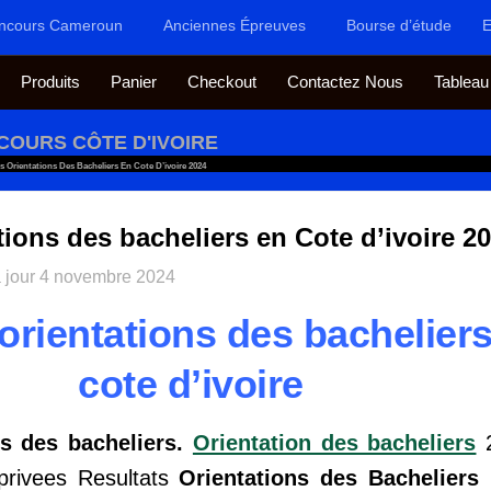
ncours Cameroun
Anciennes Épreuves
Bourse d’étude
E
Produits
Panier
Checkout
Contactez Nous
Tableau
COURS CÔTE D'IVOIRE
s Orientations Des Bacheliers En Cote D’ivoire 2024
tions des bacheliers en Cote d’ivoire 2
 jour
4 novembre 2024
orientations des bachelier
cote d’ivoire
s des bacheliers.
Orientation des bacheliers
2
privees Resultats
Orientations des Bacheliers