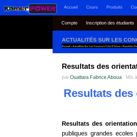
Accueil
Cours
Produits
Co
Au dessous du contenu
Compte
Inscription des étudiants
ACTUALITÉS SUR LES CON
Accueil
»
Actualités Sur Les Concours Côte D'Ivoire
»
Resultats De
Resultats des orienta
par
Ouattara Fabrice Aboua
·
Mis à
Resultats des 
Resultats des orientation
publiques grandes ecoles 