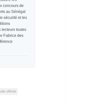
ux concours de
erts au Sénégal
e sécurité et les
itions
ux lecteurs toutes
de Fabrice des
éférence
ite officiel