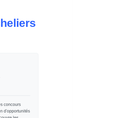
heliers
e
les concours
on d'opportunités
couvre les