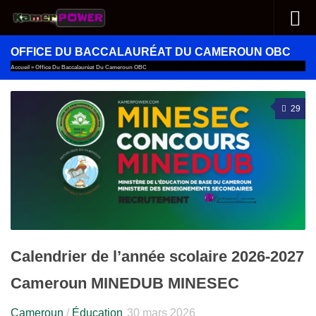
Au dessous du contenu
OFFICE DU BACCALAURÉAT DU CAMEROUN OBC
Accueil
»
Office Du Baccalauréat Du Cameroun OBC
29
Calendrier de l’année scolaire 2026-2027
Cameroun MINEDUB MINESEC
Cameroun
/
Éducation
30 mars 2026