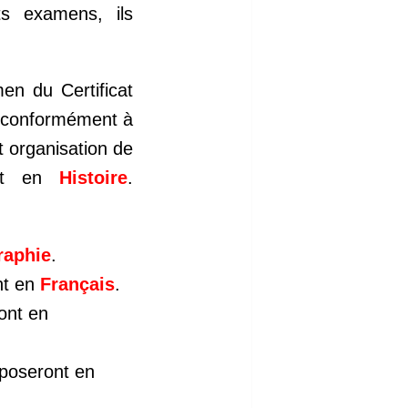
ts examens, ils
en du Certificat
ue conformément à
t organisation de
ont en
Histoire
.
raphie
.
nt en
Français
.
ont en
mposeront en