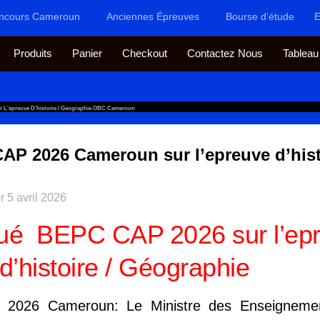
ncours Cameroun
Anciennes Épreuves
Bourse d’étude
E
Produits
Panier
Checkout
Contactez Nous
Tableau
’epreuve D’histoire / Géographie OBC Cameroun
 2026 Cameroun sur l’epreuve d’histo
ur
5 avril 2026
é BEPC CAP 2026 sur l’ep
d’histoire / Géographie
26 Cameroun: Le Ministre des Enseignemen