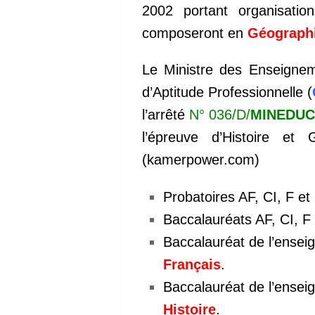
2002 portant organisatio
composeront en
Géograph
Le Ministre des Enseignem
d’Aptitude Professionnelle (
l’arrêté
N° 036/D/
MINEDU
l’épreuve d’Histoire e
(kamerpower.com)
Probatoires AF, CI, F e
Baccalauréats AF, CI, F
Baccalauréat de l’ensei
Français
.
Baccalauréat de l’ensei
Histoire
.