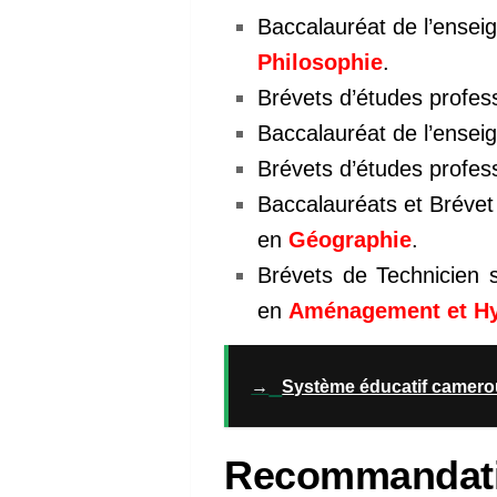
Baccalauréat de l’ensei
Philosophie
.
Brévets d’études profes
Baccalauréat de l’ense
Brévets d’études profe
Baccalauréats et Brévet
en
Géographie
.
Brévets de Technicien s
en
Aménagement et Hyg
→
Système éducatif camero
Recommandat