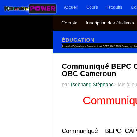
Accueil
Cours
Produits
Co
Au dessous du contenu
Compte
Inscription des étudiants
ÉDUCATION
Accueil
»
Éducation
»
Communiqué BEPC CAP 2026 Cameroun Sur L
Communiqué BEPC CAP
OBC Cameroun
par
Tsobnang Stéphane
·
Mis à jo
Communiqu
Communiqué BEPC CAP 20