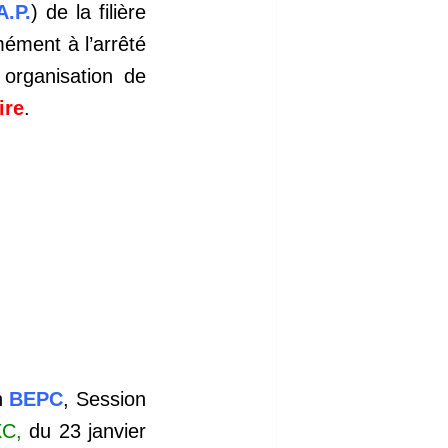
A.P.
) de la filière
mément à l’arrêté
 organisation de
ire
.
n
BEPC
, Session
XC,
du 23 janvier