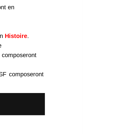
ont en
en
Histoire
.
e
re composeront
 ESF composeront