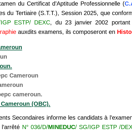
xamen du Certificat d’Aptitude Professionnelle (
C.
s du Tertiaire (S.T.T.), Session 2025, que confor
/IGP ESTP/ DEXC
, du 23 janvier 2002 portant
graphie
auxdits examens, ils composeront en
Histo
cameroun
oun
oun.
bepc Cameroun
Cameroun
bepc cameroun.
e Cameroun (OBC).
ents Secondaires informe les candidats à l’exame
l’arrêté
N° 036/D/
MINEDUC
/ SG/IGP ESTP /DE