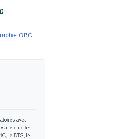
nt
graphie OBC
atoires avec
s d'entrée les
C, le BTS, le