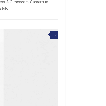
ment à Cimencam Cameroun
stuler
0