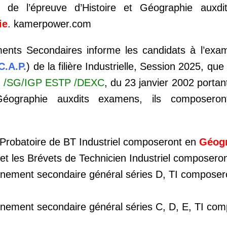
n de l’épreuve d’Histoire et Géographie auxdi
ie
. kamerpower.com
ents Secondaires informe les candidats à l’exam
C.A.P.
) de la filière Industrielle, Session 2025, q
C
/SG/IGP ESTP /DEXC
, du 23 janvier 2002 portan
t Géographie auxdits examens, ils composer
t Probatoire de BT Industriel composeront en
Géog
 et les Brévets de Technicien Industriel composero
gnement secondaire général séries D, TI composer
gnement secondaire général séries C, D, E, TI co