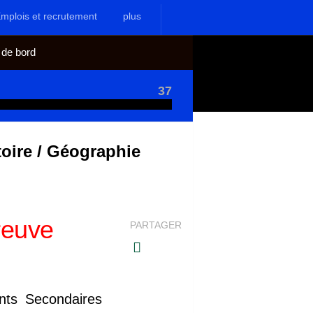
mplois et recrutement
plus
 de bord
37
ire / Géographie
reuve
PARTAGER
ts Secondaires