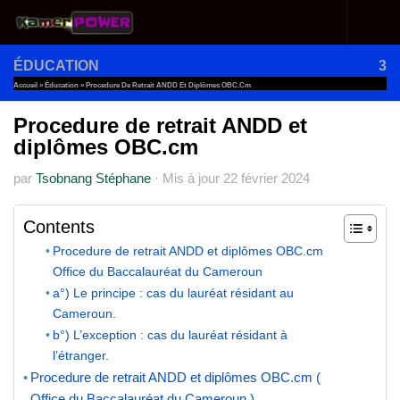
Au dessous du contenu
ÉDUCATION
3
Accueil
»
Éducation
»
Procedure De Retrait ANDD Et Diplômes OBC.cm
Procedure de retrait ANDD et
diplômes OBC.cm
par
Tsobnang Stéphane
·
Mis à jour
22 février 2024
Contents
Procedure de retrait ANDD et diplômes OBC.cm
Office du Baccalauréat du Cameroun
a°) Le principe : cas du lauréat résidant au
Cameroun.
b°) L’exception : cas du lauréat résidant à
l’étranger.
Procedure de retrait ANDD et diplômes OBC.cm (
Office du Baccalauréat du Cameroun )