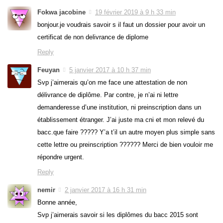
Fokwa jacobine
19 février 2019 à 9 h 33 min
bonjour.je voudrais savoir s il faut un dossier pour avoir un
certificat de non delivrance de diplome
Reply
Feuyan
5 janvier 2017 à 10 h 37 min
Svp j’aimerais qu’on me face une attestation de non
délivrance de diplôme. Par contre, je n’ai ni lettre
demanderesse d’une institution, ni preinscription dans un
établissement étranger. J’ai juste ma cni et mon relevé du
bacc.que faire ????? Y’a t’il un autre moyen plus simple sans
cette lettre ou preinscription ?????? Merci de bien vouloir me
répondre urgent.
Reply
nemir
2 janvier 2017 à 16 h 31 min
Bonne année,
Svp j’aimerais savoir si les diplômes du bacc 2015 sont