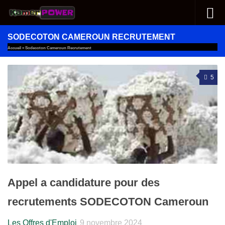
Au dessous du contenu
SODECOTON CAMEROUN RECRUTEMENT
Accueil
»
Sodecoton Cameroun Recrutement
5
Appel a candidature pour des
recrutements SODECOTON Cameroun
Les Offres d'Emploi
9 novembre 2024