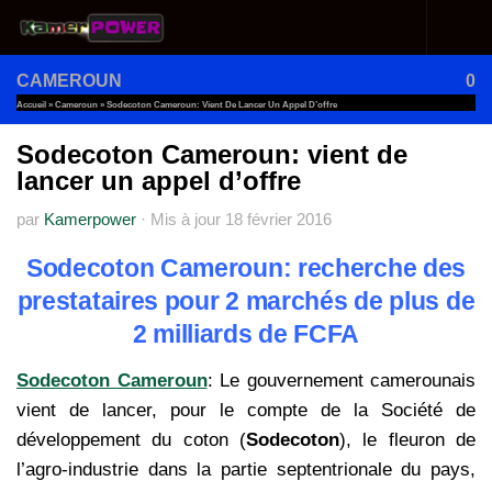
Au dessous du contenu
CAMEROUN
0
Accueil
»
Cameroun
»
Sodecoton Cameroun: Vient De Lancer Un Appel D’offre
Sodecoton Cameroun: vient de
lancer un appel d’offre
par
Kamerpower
·
Mis à jour
18 février 2016
Sodecoton Cameroun: recherche des
prestataires pour 2 marchés de plus de
2 milliards de FCFA
Sodecoton Cameroun
: Le gouvernement camerounais
vient de lancer, pour le compte de la Société de
développement du coton (
Sodecoton
), le fleuron de
l’agro-industrie dans la partie septentrionale du pays,