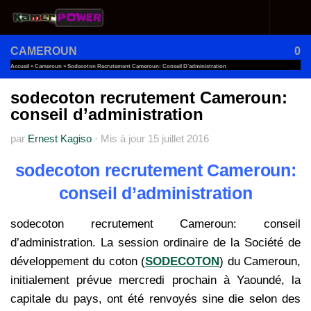
Au dessous du contenu
CAMEROUN
0
Accueil
»
Cameroun
»
Sodecoton Recrutement Cameroun: Conseil D’administration
sodecoton recrutement Cameroun:
conseil d’administration
par
Ernest Kagiso
·
Mis à jour
15 juillet 2016
sodecoton recrutement Cameroun:
conseil d’administration
sodecoton recrutement Cameroun: conseil
d’administration. La session ordinaire de la Société de
développement du coton (
SODECOTON
) du Cameroun,
initialement prévue mercredi prochain à Yaoundé, la
capitale du pays, ont été renvoyés sine die selon des