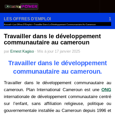
Au dessous du contenu
LES OFFRES D'EMPLOI
1
Accueil
»
Les Offres D'Emploi
»
Travailler Dans Le Développement Communautaire Au Cameroun
Travailler dans le développement
communautaire au cameroun
par
Ernest Kagiso
·
Mis à jour
17 janvier 2025
Travailler dans le développement
communautaire au cameroun.
Travailler dans le développement communautaire au
cameroun. Plan International Cameroun est une
ONG
internationale de développement communautaire centré
sur l’enfant, sans affiliation religieuse, politique ou
gouvernementale installée au Cameroun depuis 1996 et