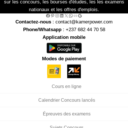
sur les concours, les bourses d'études, les les examens
nationaux et les offres d'emplois.
Facebook
Pinterest
Instagram
LinkedIn
X
WhatsApp
Link
Google
Contactez-nous
: contact@kamerpower.com
Phone/Whatsapp
: +237 682 44 70 58
Application mobile
Modes de paiement
Cours en ligne
Calendrier Concours lancés
Épreuves des examens
Sujets Concours