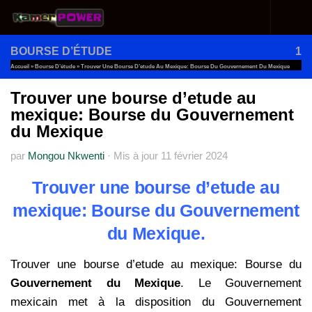
Au dessous du contenu
BOURSE D’ÉTUDE
1
Accueil
»
Bourse D’étude
»
Trouver Une Bourse D’etude Au Mexique: Bourse Du Gouvernement Du Mexique
Trouver une bourse d’etude au
mexique: Bourse du Gouvernement
du Mexique
par
Mongou Nkwenti
·
Mis à jour
11 février 2024
Trouver une bourse d’etude au
mexique: Bourse du Gouvernement
du Mexique.
Trouver une bourse d’etude au mexique: Bourse du
Gouvernement du Mexique
. Le Gouvernement
mexicain met à la disposition du Gouvernement