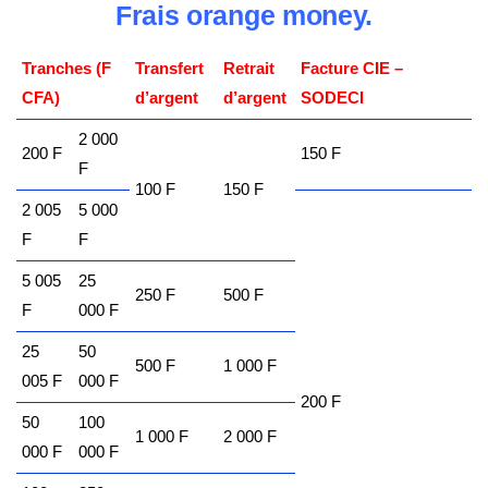
Frais orange money.
Tranches (F
Transfert
Retrait
Facture CIE –
CFA)
d’argent
d’argent
SODECI
2 000
200 F
150 F
F
100 F
150 F
2 005
5 000
F
F
5 005
25
250 F
500 F
F
000 F
25
50
500 F
1 000 F
005 F
000 F
200 F
50
100
1 000 F
2 000 F
000 F
000 F