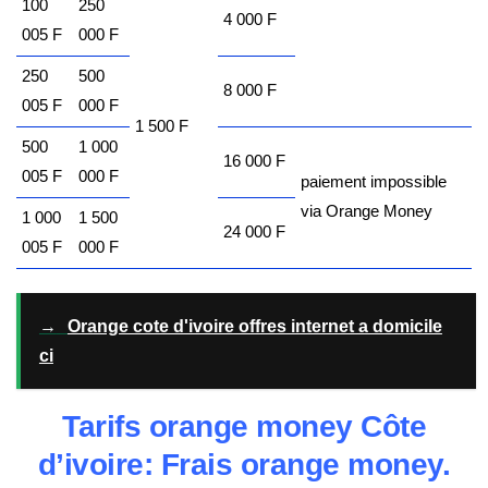
100
250
4 000 F
005 F
000 F
250
500
8 000 F
005 F
000 F
1 500 F
500
1 000
16 000 F
005 F
000 F
paiement impossible
via Orange Money
1 000
1 500
24 000 F
005 F
000 F
→
Orange cote d'ivoire offres internet a domicile
ci
Tarifs orange money Côte
d’ivoire: Frais orange money.