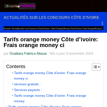
Au dessous du contenu
ACTUALITÉS SUR LES CONCOURS CÔTE D'IVOIRE
1
Accueil
»
Actualités Sur Les Concours Côte D'Ivoire
»
Tarifs Orange Money Côte D’ivoire: Frais Orange Money Ci
Tarifs orange money Côte d’ivoire:
Frais orange money ci
par
Ouattara Fabrice Aboua
·
Mis à jour
9 novembre 2024
Contents
Tarifs orange money Côte d’ivoire: Frais orange
money ci.
services gratuits :
Services payants :
Tarifs orange money Côte d’ivoire: Frais orange
money.
Tarifs orange money Côte d’ivoire: Frais orange