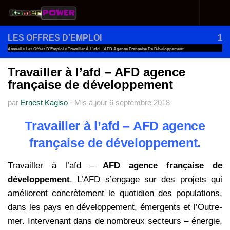
Au dessous du contenu
LES OFFRES D'EMPLOI
1
Accueil
»
Les Offres D'Emploi
»
Travailler À L’afd – AFD Agence Française De Développement
Travailler à l’afd – AFD agence
française de développement
par
Ernest Kagiso
·
Mis à jour
6 septembre 2018
Travailler à l’afd – AFD agence
française de développement.
Travailler à l’afd –
AFD agence française de
développement
. L’AFD s’engage sur des projets qui
améliorent concrètement le quotidien des populations,
dans les pays en développement, émergents et l’Outre-
mer. Intervenant dans de nombreux secteurs – énergie,