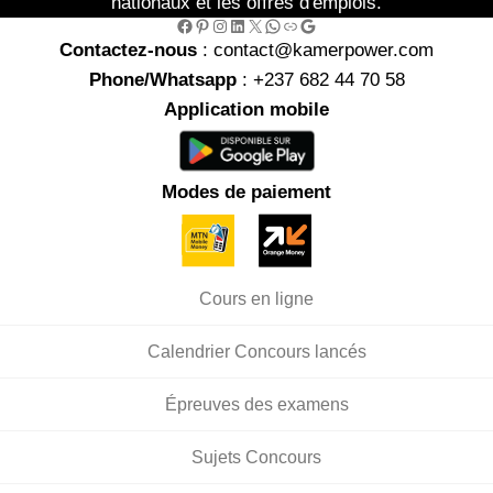
nationaux et les offres d'emplois.
Facebook
Pinterest
Instagram
LinkedIn
X
WhatsApp
Link
Google
Contactez-nous
: contact@kamerpower.com
Phone/Whatsapp
: +237 682 44 70 58
Application mobile
Modes de paiement
Cours en ligne
Calendrier Concours lancés
Épreuves des examens
Sujets Concours