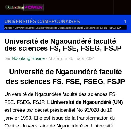
Au dessous du contenu
UNIVERSITÉS CAMEROUNAISES
1
Accueil
»
Universités Camerounaises
»
Université De Ngaoundéré Faculté Des Sciences FS, FSE, FSEG, FSJP
Université de Ngaoundéré faculté
des sciences FS, FSE, FSEG, FSJP
par
Ndoufang Rosine
·
Mis à jour
26 mars 2024
Université de Ngaoundéré faculté
des sciences FS, FSE, FSEG, FSJP
Université de Ngaoundéré faculté des sciences FS,
FSE, FSEG, FSJP. L’
Université de Ngaoundéré (UN)
est créée par décret présidentiel No 93/028 du 19
janvier 1993. Elle est issue de la transformation du
Centre Universitaire de Ngaoundéré en Université.