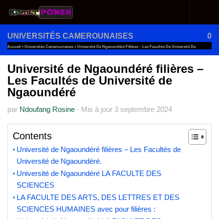
Au dessous du contenu
UNIVERSITÉS CAMEROUNAISES
0
Accueil
»
Universités Camerounaises
»
Université De Ngaoundéré Filières – Les Facultés De Université De
Ngaoundéré
Université de Ngaoundéré filières –
Les Facultés de Université de
Ngaoundéré
par
Ndoufang Rosine
·
Mis à jour
3 septembre 2024
Contents
Université de Ngaoundéré filières – Les Facultés de
Université de Ngaoundéré.
Université de Ngaoundéré LA FACULTE DES
SCIENCES
LA FACULTE DES ARTS, DES LETTRES ET DES
SCIENCES HUMAINES avec pour filières :