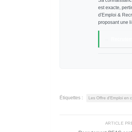
Sa connaissance
est exacte, pert
d'Emploi & Recr
proposant une li
→
Recrutem
Étiquettes :
Les Offre d'Emploi en
ARTICLE P