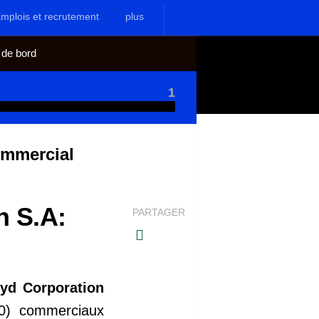
mplois et recrutement
plus
 de bord
1
ommercial
n S.A:
PARTAGER
lyd Corporation
(10) commerciaux