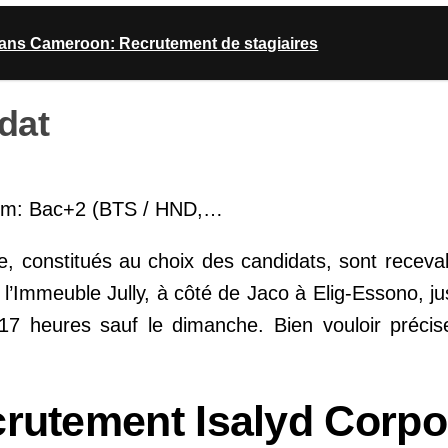
loans Cameroon: Recrutement de stagiaires
dat
um: Bac+2 (BTS / HND,…
e, constitués au choix des candidats, sont receva
 l’Immeuble Jully, à côté de Jaco à Elig-Essono, ju
17 heures sauf le dimanche. Bien vouloir précis
crutement Isalyd Corpo