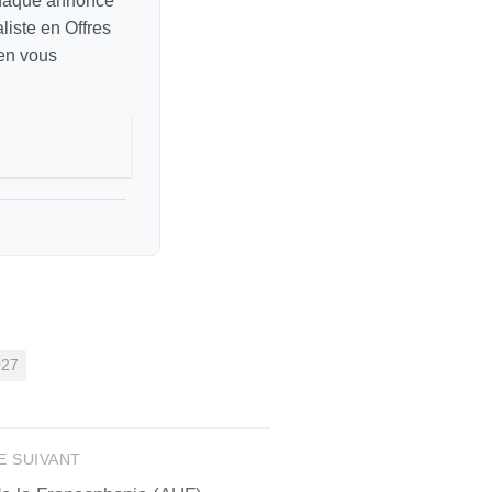
chaque annonce
liste en Offres
 en vous
027
E SUIVANT