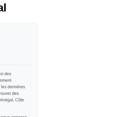
al
vi des
amment
e les dernières
rouver des
Sénégal, Côte