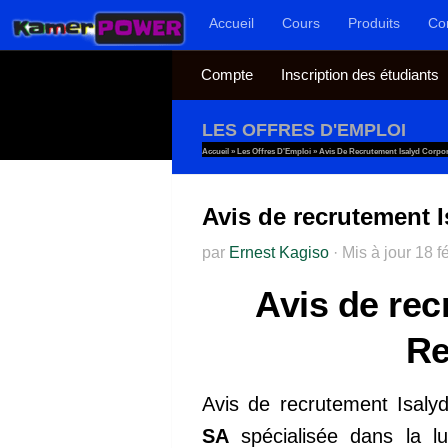
Accueil
Cours
Produits
Co
Au dessous du contenu
Compte
Inscription des étudiants
LES OFFRES D'EMPLOI
Accueil
»
Les Offres D'Emploi
»
Avis De Recrutement Isalyd Corpo
Avis de recrutement 
par
Ernest Kagiso
·
Mis à jour
18 f
Avis de rec
Re
Avis de recrutement Isal
SA
spécialisée dans la lun