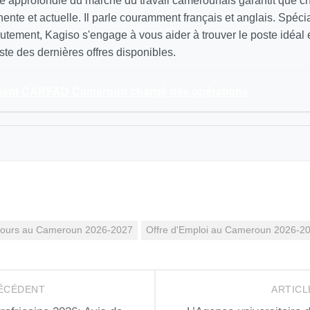
 approfondie du marché du travail camerounais garantit que 
inente et actuelle. Il parle couramment français et anglais. Spécia
utement, Kagiso s'engage à vous aider à trouver le poste idéal
ste des dernières offres disponibles.
ent CARFAD Cameroun chargé des opérations
 cours au Cameroun 2026-2027
Offre d'Emploi au Cameroun 2026-2
RÉCÉDENT
ARTICL