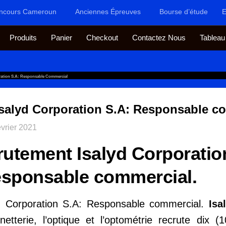
ncours Cameroun
Anciennes Épreuves
Bourse d’étude
E
Produits
Panier
Checkout
Contactez Nous
Tableau
ration S.A: Responsable Commercial
Isalyd Corporation S.A: Responsable c
évrier 2021
rutement Isalyd Corporatio
sponsable commercial.
yd Corporation S.A: Responsable commercial.
Isa
etterie, l’optique et l’optométrie recrute dix 