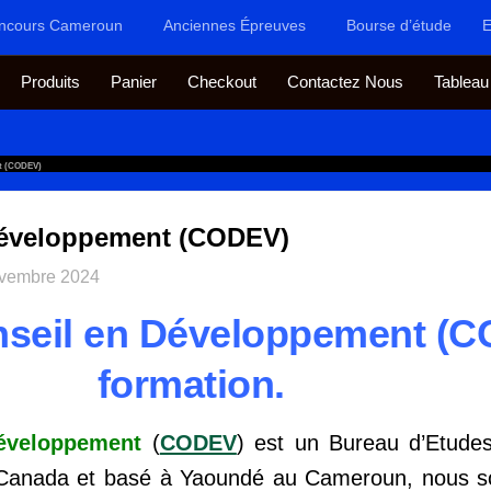
ncours Cameroun
Anciennes Épreuves
Bourse d’étude
E
Produits
Panier
Checkout
Contactez Nous
Tableau
nt (CODEV)
Développement (CODEV)
ovembre 2024
nseil en Développement (
formation.
Développement
(
CODEV
) est un Bureau d’Etudes
 Canada et basé à Yaoundé au Cameroun, nous