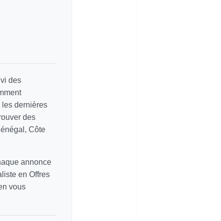
vi des
amment
e les dernières
rouver des
Sénégal, Côte
chaque annonce
liste en Offres
 en vous