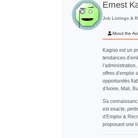
Ernest K
Job Listings & R
About the Au
Kagiso est un p
tendances d'emb
l'administration,
offres d'emploi
opportunités fi
d'Ivoire, Mali, 
Sa connaissance
est exacte, pert
d'Emploi & Recr
proposant une li