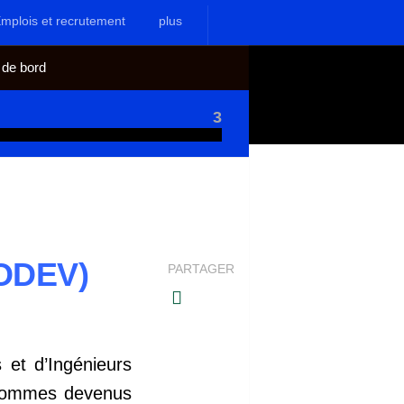
mplois et recrutement
plus
 de bord
3
CODEV)
PARTAGER
 et d’Ingénieurs
 sommes devenus