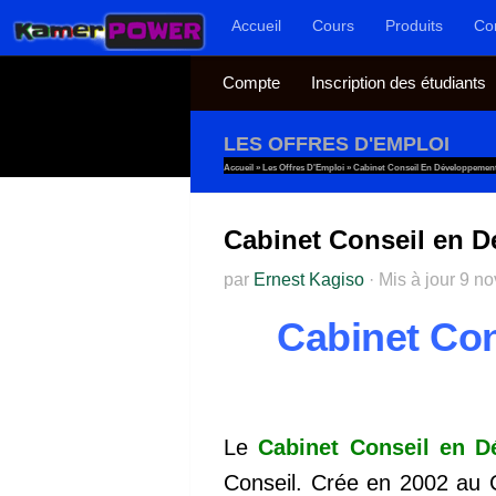
Accueil
Cours
Produits
Co
Au dessous du contenu
Compte
Inscription des étudiants
LES OFFRES D'EMPLOI
Accueil
»
Les Offres D'Emploi
»
Cabinet Conseil En Développeme
Cabinet Conseil en 
par
Ernest Kagiso
·
Mis à jour
9 n
Cabinet Co
Le
Cabinet Conseil en 
Conseil. Crée en 2002 au