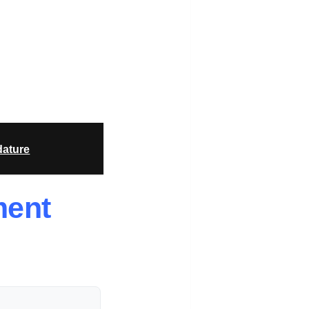
dature
ment