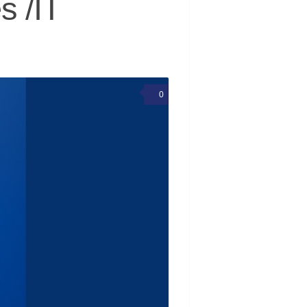
s /IT
0