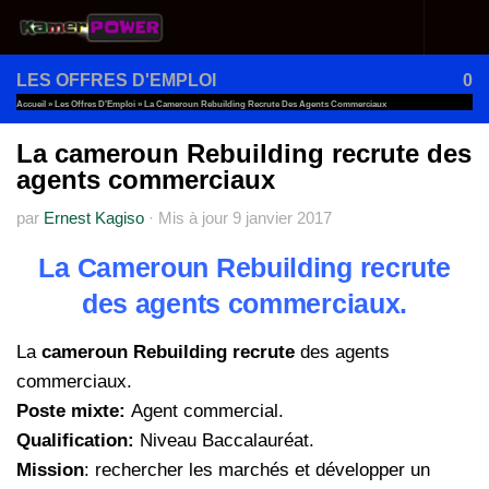
Au dessous du contenu
LES OFFRES D'EMPLOI
0
Accueil
»
Les Offres D'Emploi
»
La Cameroun Rebuilding Recrute Des Agents Commerciaux
La cameroun Rebuilding recrute des
agents commerciaux
par
Ernest Kagiso
·
Mis à jour
9 janvier 2017
La Cameroun Rebuilding recrute
des agents commerciaux.
La
cameroun Rebuilding recrute
des agents
commerciaux.
Poste mixte:
Agent commercial.
Qualification:
Niveau Baccalauréat.
Mission
: rechercher les marchés et développer un