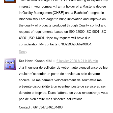
The General Manager of NESTLÉ.I am writing to express my
interest in your company.I am a holder of a Master’s degree
in Quality Management(QHSE) and a Bachelor’s degree in
Biochemistry.I am eager to bring innovation and improve on
the quality of products produced through Quality control and
respect of requirements based on ISO 22000,ISO 9001,ISO
45001,ISO 14001.Hope my request will have due
consideration.My contacts 678092932/666940054.
Reply
Kra Henri Konan dibi
6 janvier 2020 à 21 h 08 min
J’ai l’honneur de solliciter de votre haute bienveillance de bien
vouloir m’accorder un poste de service au sein de votre
société. Je me permets volontairement de soumettre ma
présente disponibilité à un éventuel poste de service au sein
de votre entreprise. Dans l’attente de vous rencontrer je vous
prie de bien croire mes sincères salutations.
Contact : 66453478/46184408