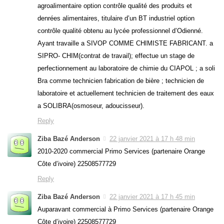
agroalimentaire option contrôle qualité des produits et
denrées alimentaires, titulaire d’un BT industriel option
contrôle qualité obtenu au lycée professionnel d’Odienné.
Ayant travaille a SIVOP COMME CHIMISTE FABRICANT. a
SIPRO- CHIM(contrat de travail); effectue un stage de
perfectionnement au laboratoire de chimie du CIAPOL ; a soli
Bra comme technicien fabrication de bière ; technicien de
laboratoire et actuellement technicien de traitement des eaux
a SOLIBRA(osmoseur, adoucisseur).
Reply
Ziba Bazé Anderson
22 janvier 2021 à 17 h 48 min
2010-2020 commercial Primo Services (partenaire Orange
Côte d’ivoire) 22508577729
Reply
Ziba Bazé Anderson
22 janvier 2021 à 17 h 45 min
Auparavant commercial à Primo Services (partenaire Orange
Côte d’ivoire) 22508577729