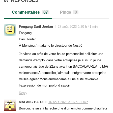
87 RÉPONSES
Commentaires
87
Pings
0
Fongang Daril Jordan
27 août 2023 à 20 h 41 min
Fongang
Daril Jordan
À Monsieur/ madame le directeur de Nestlé
Je viens au près de votre haute personnalité solliciter une
demande d’emploi dans votre entreprise je suis un jeune
camerounais âgé de 22ans ayant un BACCALAURÉAT . MA(
maintenance Automobile) j’aimerais intégrer votre entreprise
Veillée agréer Monsieur/madame a une suite favorable
l’expression de mon profond savoir
Reply
MALANG BADJI
16 août 2023 à 16 h 21 min
Bonjour, je suis à la recherche d’un emploi comme chauffeur