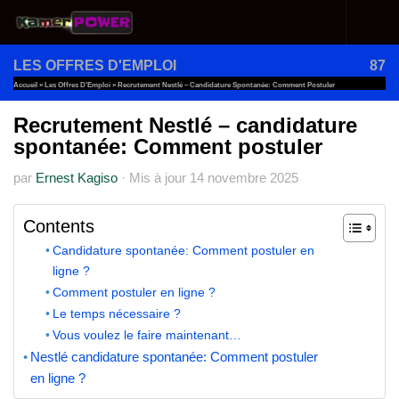
Au dessous du contenu
LES OFFRES D'EMPLOI
87
Accueil
»
Les Offres D'Emploi
»
Recrutement Nestlé – Candidature Spontanée: Comment Postuler
Recrutement Nestlé – candidature
spontanée: Comment postuler
par
Ernest Kagiso
·
Mis à jour
14 novembre 2025
Contents
Candidature spontanée: Comment postuler en
ligne ?
Comment postuler en ligne ?
Le temps nécessaire ?
Vous voulez le faire maintenant…
Nestlé candidature spontanée: Comment postuler
en ligne ?