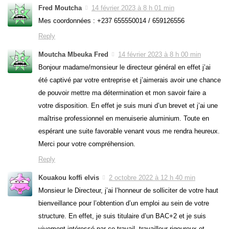
Fred Moutcha
14 février 2023 à 8 h 01 min
Mes coordonnées : +237 655550014 / 659126556
Reply
Moutcha Mbeuka Fred
14 février 2023 à 8 h 00 min
Bonjour madame/monsieur le directeur général en effet j’ai
été captivé par votre entreprise et j’aimerais avoir une chance
de pouvoir mettre ma détermination et mon savoir faire a
votre disposition. En effet je suis muni d’un brevet et j’ai une
maîtrise professionnel en menuiserie aluminium. Toute en
espérant une suite favorable venant vous me rendra heureux.
Merci pour votre compréhension.
Reply
Kouakou koffi elvis
2 octobre 2022 à 12 h 40 min
Monsieur le Directeur, j’ai l’honneur de solliciter de votre haut
bienveillance pour l’obtention d’un emploi au sein de votre
structure. En effet, je suis titulaire d’un BAC+2 et je suis
vivement intéressé par ce travail, travailleur rigoureux et