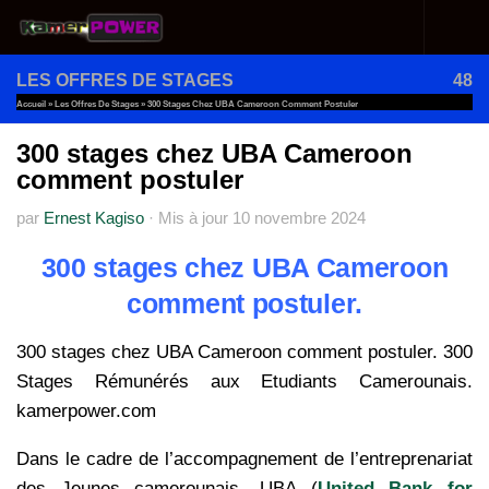
Au dessous du contenu
LES OFFRES DE STAGES
48
Accueil
»
Les Offres De Stages
»
300 Stages Chez UBA Cameroon Comment Postuler
300 stages chez UBA Cameroon
comment postuler
par
Ernest Kagiso
·
Mis à jour
10 novembre 2024
300 stages chez UBA Cameroon
comment postuler.
300 stages chez UBA Cameroon comment postuler. 300
Stages Rémunérés aux Etudiants Camerounais.
kamerpower.com
Dans le cadre de l’accompagnement de l’entreprenariat
des Jeunes camerounais, UBA (
United Bank for