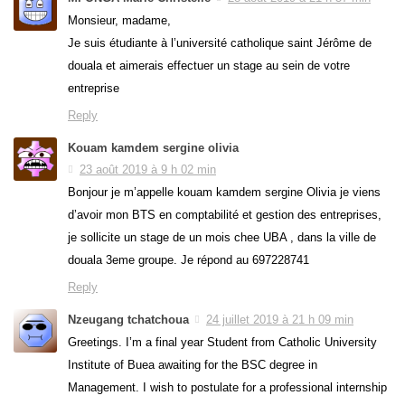
Monsieur, madame,
Je suis étudiante à l’université catholique saint Jérôme de
douala et aimerais effectuer un stage au sein de votre
entreprise
Reply
Kouam kamdem sergine olivia
23 août 2019 à 9 h 02 min
Bonjour je m’appelle kouam kamdem sergine Olivia je viens
d’avoir mon BTS en comptabilité et gestion des entreprises,
je sollicite un stage de un mois chee UBA , dans la ville de
douala 3eme groupe. Je répond au 697228741
Reply
Nzeugang tchatchoua
24 juillet 2019 à 21 h 09 min
Greetings. I’m a final year Student from Catholic University
Institute of Buea awaiting for the BSC degree in
Management. I wish to postulate for a professional internship