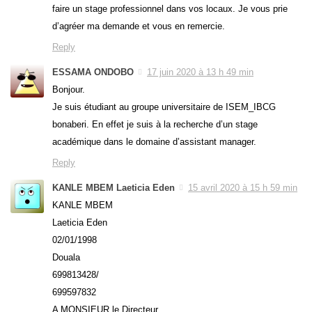
faire un stage professionnel dans vos locaux. Je vous prie
d’agréer ma demande et vous en remercie.
Reply
ESSAMA ONDOBO
17 juin 2020 à 13 h 49 min
Bonjour.
Je suis étudiant au groupe universitaire de ISEM_IBCG
bonaberi. En effet je suis à la recherche d’un stage
académique dans le domaine d’assistant manager.
Reply
KANLE MBEM Laeticia Eden
15 avril 2020 à 15 h 59 min
KANLE MBEM
Laeticia Eden
02/01/1998
Douala
699813428/
699597832
A MONSIEUR le Directeur