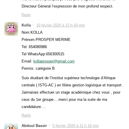
Directeur Géneral l’expression de mon profond respect.
Reply
Kolla
10 février 2020 à 13 h 54 min
Nom:KOLLA
Prénom:PROSPER MERIME
Tel: 654080986
Tel WhatsApp:656300515
Email:
kollaprosper@gmail.com
Permis: catégorie B
Suis étudiant de l’Institut supérieur technologie d’Afrique
centrale ( ISTG-AC ) en filière gestion logistique et transport .
Jaimairais effectuer un stage académique chez vous , pour
ceux du 1er groupe….merci pour ma la suite de ma
candidature….
Reply
Abdoul Bassir
5 février 2020 à 11 h 18 min