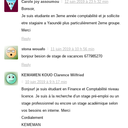
Carole joy assoumou
12 juin 2019 à 23 h 32 min
Bonsoir,
Je suis etudiante en 3eme année comptabilité et je sollicite
etre stagiaire a Yaoundé plus particulièrement 2eme groupe.
Merci
Reply
stona wouafo
11 juin 2019 à 10 h 56 min
bonjour besion de stage de vacances 677985270
Reply
KEMAMEN KOUO Clarence Wilfried
10 juin 2019 à 9 h 17 min
Bonjour! je suis étudiant en Finance et Comptabilité niveau
licence. Je suis à la recherche d’un stage pré-emploi ou un
stage professionnel ou encore un stage académique selon
vos besoins en interne. Merci
Cordialement
KEMEMAN