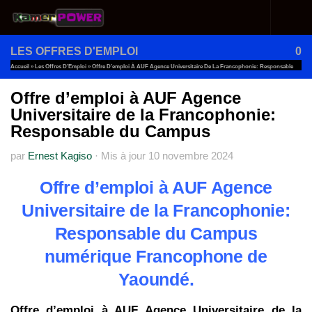
Au dessous du contenu
LES OFFRES D'EMPLOI
0
Accueil
»
Les Offres D'Emploi
»
Offre D’emploi À AUF Agence Universitaire De La Francophonie: Responsable
Du Campus
Offre d’emploi à AUF Agence
Universitaire de la Francophonie:
Responsable du Campus
par
Ernest Kagiso
·
Mis à jour
10 novembre 2024
Offre d’emploi à AUF Agence
Universitaire de la Francophonie:
Responsable du Campus
numérique Francophone de
Yaoundé.
Offre d’emploi à AUF Agence Universitaire de la