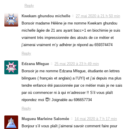
Reply
Kwekam ghundou michelle
27 mai 2020 à 21 h 50 min
Bonsoir madame Hélène je me nomme Kwekam ghundou
michelle âgée de 21 ans ayant bacc+1 en biochimie je suis
vraiment très impressionnée des atouts de ce métier et
j’aimerai vraiment m’y adhérer je répond au 659374474
Reply
Edzana Mfegue
25 mai 2020 à 23 h 49 min
Bonsoir je me nomme Edzana Mfegue, étudiante en lettres
bilingues ( français et anglais) a l’UYI) et j’ai depuis ma plus
tendre enfance été passionnée par ce métier mais je ne sais
par où commencer ni à qui m’adresser !! S’il vous plaît
répondez moi 😇! Joignable au 696657734
Reply
Mugueu Marleine Salomée
14 mai 2020 à 7 h 17 min
Bonjour s’il vous plaît j’aimerai savoir comment faire pour