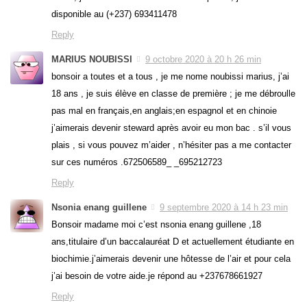
disponible au (+237) 693411478
Reply
MARIUS NOUBISSI
9 octobre 2020 à 20 h 26 min
bonsoir a toutes et a tous , je me nome noubissi marius, j’ai
18 ans , je suis élève en classe de première ; je me débroulle
pas mal en français,en anglais;en espagnol et en chinoie
j’aimerais devenir steward après avoir eu mon bac . s’il vous
plais , si vous pouvez m’aider , n’hésiter pas a me contacter
sur ces numéros .672506589_ _695212723
Reply
Nsonia enang guillene
9 septembre 2020 à 14 h 23 min
Bonsoir madame moi c’est nsonia enang guillene ,18
ans,titulaire d’un baccalauréat D et actuellement étudiante en
biochimie.j’aimerais devenir une hôtesse de l’air et pour cela
j’ai besoin de votre aide.je répond au +237678661927
Reply