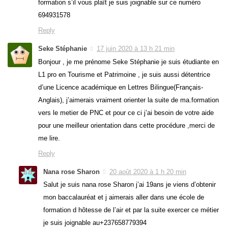
formation s’il vous plaît je suis joignable sur ce numéro
694931578
Reply
Seke Stéphanie
17 juin 2020 à 13 h 21 min
Bonjour , je me prénome Seke Stéphanie je suis étudiante en
L1 pro en Tourisme et Patrimoine , je suis aussi détentrice
d’une Licence académique en Lettres Bilingue(Français-
Anglais), j’aimerais vraiment orienter la suite de ma.formation
vers le metier de PNC et pour ce ci j’ai besoin de votre aide
pour une meilleur orientation dans cette procédure ,merci de
me lire.
Reply
Nana rose Sharon
20 août 2020 à 1 h 20 min
Salut je suis nana rose Sharon j’ai 19ans je viens d’obtenir
mon baccalauréat et j aimerais aller dans une école de
formation d hôtesse de l’air et par la suite exercer ce métier
je suis joignable au+237658779394