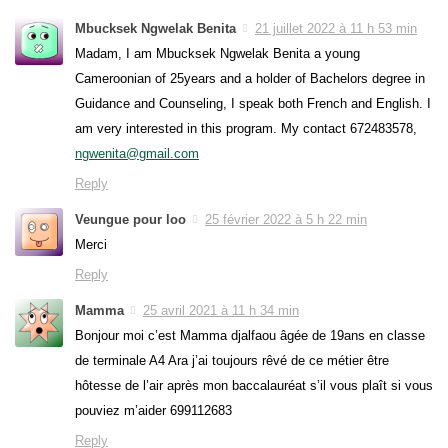
Mbucksek Ngwelak Benita
21 juillet 2022 à 11 h 53 min
Madam, I am Mbucksek Ngwelak Benita a young
Cameroonian of 25years and a holder of Bachelors degree in
Guidance and Counseling, I speak both French and English. I
am very interested in this program. My contact 672483578,
ngwenita@gmail.com
Reply
Veungue pour loo
25 février 2022 à 5 h 22 min
Merci
Reply
Mamma
25 avril 2021 à 11 h 34 min
Bonjour moi c’est Mamma djalfaou âgée de 19ans en classe
de terminale A4 Ara j’ai toujours rêvé de ce métier être
hôtesse de l’air après mon baccalauréat s’il vous plaît si vous
pouviez m’aider 699112683
Reply