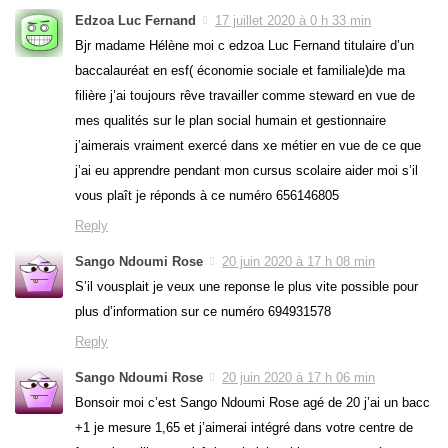
Edzoa Luc Fernand
17 juillet 2020 à 0 h 33 min
Bjr madame Hélène moi c edzoa Luc Fernand titulaire d’un
baccalauréat en esf( économie sociale et familiale)de ma
filière j’ai toujours rêve travailler comme steward en vue de
mes qualités sur le plan social humain et gestionnaire
j’aimerais vraiment exercé dans xe métier en vue de ce que
j’ai eu apprendre pendant mon cursus scolaire aider moi s’il
vous plaît je réponds à ce numéro 656146805
Reply
Sango Ndoumi Rose
20 juin 2020 à 17 h 08 min
S’il vousplait je veux une reponse le plus vite possible pour
plus d’information sur ce numéro 694931578
Reply
Sango Ndoumi Rose
20 juin 2020 à 17 h 06 min
Bonsoir moi c’est Sango Ndoumi Rose agé de 20 j’ai un bacc
+1 je mesure 1,65 et j’aimerai intégré dans votre centre de