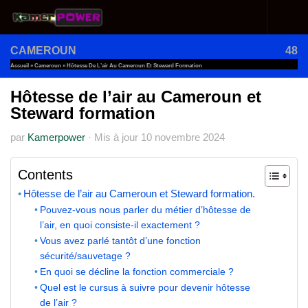
Au dessous du contenu
CAMEROUN
48
Accueil
»
Cameroun
»
Hôtesse De L’air Au Cameroun Et Steward Formation
Hôtesse de l’air au Cameroun et
Steward formation
par
Kamerpower
·
Mis à jour
10 novembre 2024
Contents
Hôtesse de l’air au Cameroun et Steward formation.
Pouvez-vous nous parler du métier d’hôtesse de
l’air, en quoi consiste-il exactement ?
Vous avez parlé tantôt d’une fonction
sécurité/sauvetage ?
En quoi se décline la fonction commerciale ?
Quel est le cursus à suivre pour devenir hôtesse
de l’air ?