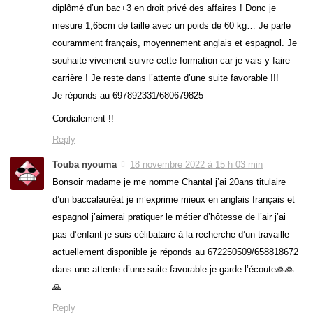
diplômé d’un bac+3 en droit privé des affaires ! Donc je
mesure 1,65cm de taille avec un poids de 60 kg… Je parle
couramment français, moyennement anglais et espagnol. Je
souhaite vivement suivre cette formation car je vais y faire
carrière ! Je reste dans l’attente d’une suite favorable !!!
Je réponds au 697892331/680679825
Cordialement !!
Reply
Touba nyouma
18 novembre 2022 à 15 h 03 min
Bonsoir madame je me nomme Chantal j’ai 20ans titulaire
d’un baccalauréat je m’exprime mieux en anglais français et
espagnol j’aimerai pratiquer le métier d’hôtesse de l’air j’ai
pas d’enfant je suis célibataire à la recherche d’un travaille
actuellement disponible je réponds au 672250509/658818672
dans une attente d’une suite favorable je garde l’écoute🙏🙏
🙏
Reply