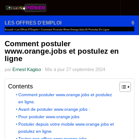
Au dessous du contenu
LES OFFRES D'EMPLOI
6
Accueil
»
Les Offres D'Emploi
»
Comment Postuler Www.orange.jobs Et Postulez En Ligne
Comment postuler
www.orange.jobs et postulez en
ligne
par
Ernest Kagiso
·
Mis à jour
27 septembre 2024
Contents
Comment postuler www.orange.jobs et postulez
en ligne.
Avant de postuler www.orange.jobs :
Pour postuler www.orange.jobs
Postuler depuis votre mobile www.orange.jobs et
postulez en ligne.
Toutes nos offres www.orange.jobs