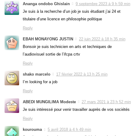
Ananga ondobo Ghislain
9 septembre 2023 à 9 h 59 min
Je suis à la recherche d’un job je suis étudiant j’ai 24 et
titulaire d’une licence en philosophie politique
Reply
EBAH MONAYONG JUSTIN
22 juin 2022 à 18 h 35 min
Bonsoir je suis technicien en arts et techniques de
l’audiovisuel sortie de l’ifcpa crtv
Reply
shako marcelo
17 février 2022 à 13 h 25 min
I’m looking for a job
Reply
ABEDI MUNGILIMA Modeste
27 mars 2021 à 23 h 52 min
Je suis intéressé pour venir travailler auprès de vos sociétés
Reply
kourouma
5 avril 2018 à 4 h 49 min