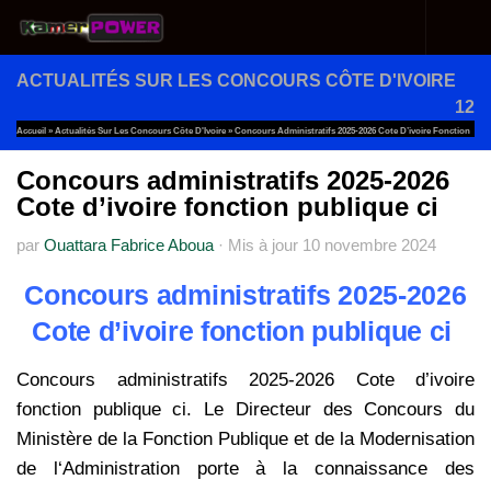
Au dessous du contenu
ACTUALITÉS SUR LES CONCOURS CÔTE D'IVOIRE
12
Accueil
»
Actualités Sur Les Concours Côte D'Ivoire
»
Concours Administratifs 2025-2026 Cote D’ivoire Fonction
Publique Ci
Concours administratifs 2025-2026
Cote d’ivoire fonction publique ci
par
Ouattara Fabrice Aboua
·
Mis à jour
10 novembre 2024
Concours administratifs 2025-2026
Cote d’ivoire fonction publique ci
Concours administratifs 2025-2026 Cote d’ivoire
fonction publique ci. Le Directeur des Concours du
Ministère de la Fonction Publique et de la Modernisation
de l‘Administration porte à la connaissance des