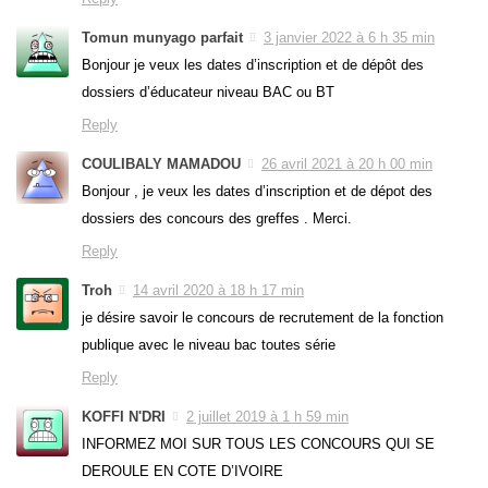
Tomun munyago parfait
3 janvier 2022 à 6 h 35 min
Bonjour je veux les dates d’inscription et de dépôt des
dossiers d’éducateur niveau BAC ou BT
Reply
COULIBALY MAMADOU
26 avril 2021 à 20 h 00 min
Bonjour , je veux les dates d’inscription et de dépot des
dossiers des concours des greffes . Merci.
Reply
Troh
14 avril 2020 à 18 h 17 min
je désire savoir le concours de recrutement de la fonction
publique avec le niveau bac toutes série
Reply
KOFFI N'DRI
2 juillet 2019 à 1 h 59 min
INFORMEZ MOI SUR TOUS LES CONCOURS QUI SE
DEROULE EN COTE D’IVOIRE