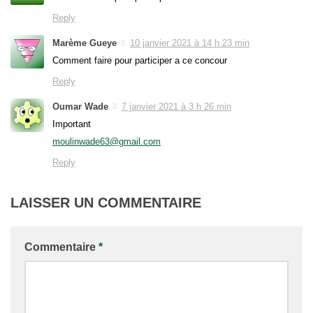
Reply
Marème Gueye
10 janvier 2021 à 14 h 23 min
Comment faire pour participer a ce concour
Reply
Oumar Wade
7 janvier 2021 à 3 h 26 min
Important
moulinwade63@gmail.com
Reply
LAISSER UN COMMENTAIRE
Commentaire
*